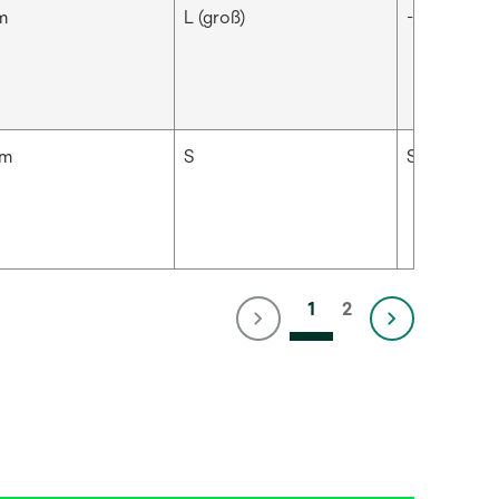
m
L (groß)
-
cm
S
Schwarz
1
2