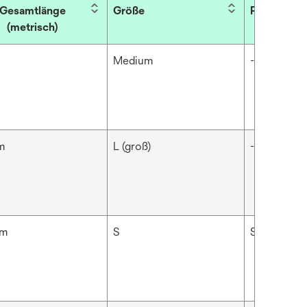
Gesamtlänge
Größe
Produktfa
(metrisch)
Medium
-
m
L (groß)
-
cm
S
Schwarz