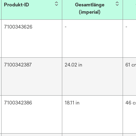
Produkt-ID
Gesamtlänge
(imperial)
7100343626
-
-
7100342387
24.02 in
61 c
7100342386
18.11 in
46 