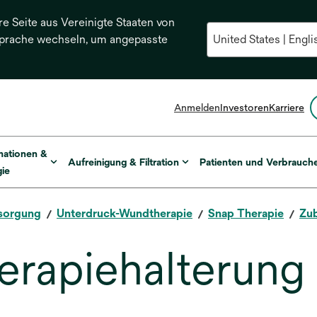
re Seite aus Vereinigte Staaten von
Sprache wechseln, um angepasste
Anmelden
Investoren
Karriere
mationen &
Aufreinigung & Filtration
Patienten und Verbrauch
ie
sorgung
Unterdruck-Wundtherapie
Snap Therapie
Zu
erapiehalterung