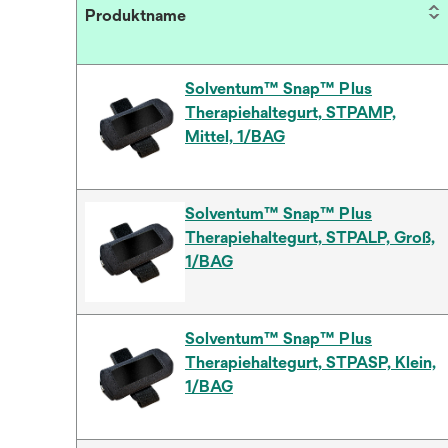
Produktname
Solventum™ Snap™ Plus
Therapiehaltegurt, STPAMP,
Mittel, 1/BAG
Solventum™ Snap™ Plus
Therapiehaltegurt, STPALP, Groß,
1/BAG
Solventum™ Snap™ Plus
Therapiehaltegurt, STPASP, Klein,
1/BAG