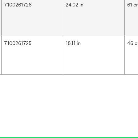
7100261726
24.02 in
61 c
7100261725
18.11 in
46 