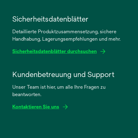
wird
in
Sicherheitsdatenblätter
einer
Detaillierte Produktzusammensetzung, sichere
neuen
Handhabung, Lagerungsempfehlungen und mehr.
Registerkarte
geöffnet
Sicherheitsdatenblätter durchsuchen
wird
in
Kundenbetreuung und Support
einer
Unser Team ist hier, um alle Ihre Fragen zu
neuen
beantworten.
Registerkarte
geöffnet
Kontaktieren Sie uns