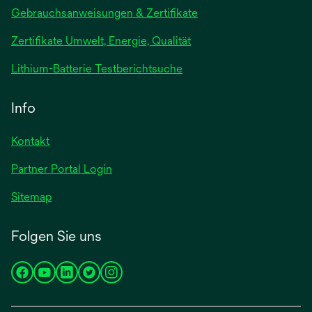
wird
Gebrauchsanweisungen & Zertifikate
in
Zertifikate Umwelt, Energie, Qualität
einer
neuen
wird
Lithium-Batterie Testberichtsuche
Registerkarte
in
geöffnet
einer
Info
neuen
Registerkarte
Kontakt
geöffnet
Partner Portal Login
Sitemap
Folgen Sie uns
wird
wird
wird
wird
wird
in
in
in
in
in