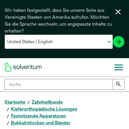
Wir haben festgestellt, dass Sie unsere Seite aus
Vereinigte Staaten von Amerika aufrufen. Möchten
Sie die Sprache wechseln, um angepasste Inhalte zu
erhalten?
Startseite
Zahnheilkunde
Kieferorthopädische Lösungen
Festsitzende Apparaturen
Bukkalröhrchen und Bänder