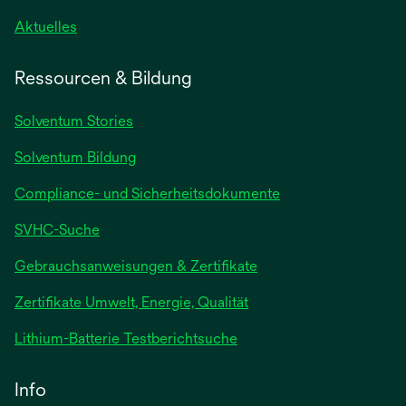
Aktuelles
Ressourcen & Bildung
Solventum Stories
Solventum Bildung
Compliance- und Sicherheitsdokumente
SVHC-Suche
wird
Gebrauchsanweisungen & Zertifikate
in
Zertifikate Umwelt, Energie, Qualität
einer
neuen
wird
Lithium-Batterie Testberichtsuche
Registerkarte
in
geöffnet
einer
Info
neuen