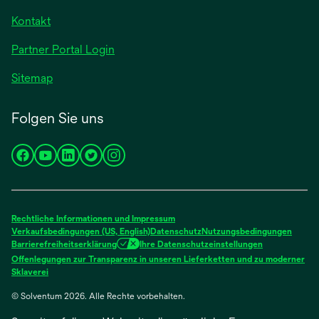
Registerkarte
Kontakt
geöffnet
Partner Portal Login
Sitemap
Folgen Sie uns
wird
wird
wird
wird
wird
in
in
in
in
in
einer
einer
einer
einer
einer
neuen
neuen
neuen
neuen
neuen
Rechtliche Informationen und Impressum
Registerkarte
Registerkarte
Registerkarte
Registerkarte
Registerkarte
Verkaufsbedingungen (US, English)
Datenschutz
Nutzungsbedingungen
Barrierefreiheitserklärung
Ihre Datenschutzeinstellungen
geöffnet
geöffnet
geöffnet
geöffnet
geöffnet
Offenlegungen zur Transparenz in unseren Lieferketten und zu moderner
wird
Sklaverei
in
© Solventum 2026. Alle Rechte vorbehalten.
einer
neuen