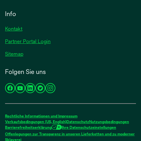
Registerkarte
in
geöffnet
einer
Info
neuen
Registerkarte
Kontakt
geöffnet
Partner Portal Login
Sitemap
Folgen Sie uns
wird
wird
wird
wird
wird
in
in
in
in
in
einer
einer
einer
einer
einer
neuen
neuen
neuen
neuen
neuen
Rechtliche Informationen und Impressum
Registerkarte
Registerkarte
Registerkarte
Registerkarte
Registerkarte
Verkaufsbedingungen (US, English)
Datenschutz
Nutzungsbedingungen
Barrierefreiheitserklärung
Ihre Datenschutzeinstellungen
geöffnet
geöffnet
geöffnet
geöffnet
geöffnet
Offenlegungen zur Transparenz in unseren Lieferketten und zu moderner
wird
Sklaverei