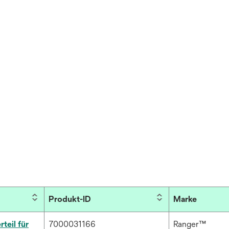
Produkt-ID
Marke
eil für
7000031166
Ranger™