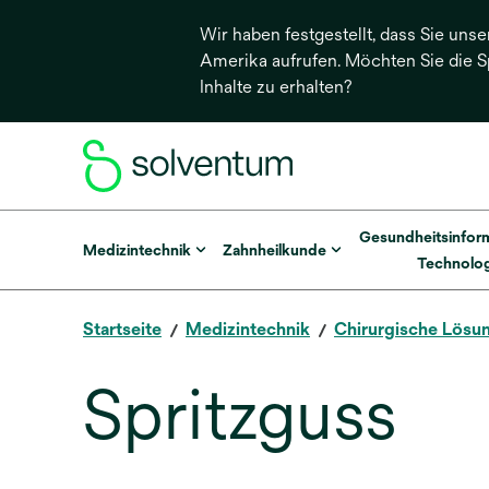
Wir haben festgestellt, dass Sie unse
Amerika aufrufen. Möchten Sie die 
Inhalte zu erhalten?
Gesundheitsinfor
Medizintechnik
Zahnheilkunde
Technolog
Startseite
Medizintechnik
Chirurgische Lösu
Spritzguss