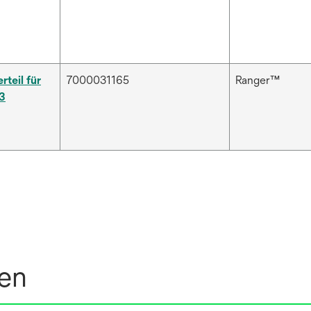
teil für
7000031165
Ranger™
3
nen