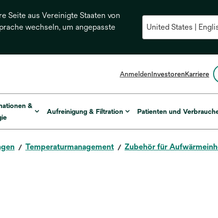
re Seite aus Vereinigte Staaten von
Sprache wechseln, um angepasste
Anmelden
Investoren
Karriere
mationen &
Aufreinigung & Filtration
Patienten und Verbrauch
ie
ngen
Temperaturmanagement
Zubehör für Aufwärmeinh