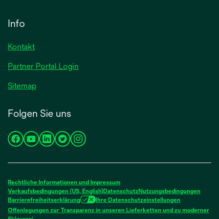
Registerkarte
in
geöffnet
einer
Info
neuen
Registerkarte
Kontakt
geöffnet
Partner Portal Login
Sitemap
Folgen Sie uns
wird
wird
wird
wird
wird
in
in
in
in
in
einer
einer
einer
einer
einer
neuen
neuen
neuen
neuen
neuen
Rechtliche Informationen und Impressum
Registerkarte
Registerkarte
Registerkarte
Registerkarte
Registerkarte
Verkaufsbedingungen (US, English)
Datenschutz
Nutzungsbedingungen
Barrierefreiheitserklärung
Ihre Datenschutzeinstellungen
geöffnet
geöffnet
geöffnet
geöffnet
geöffnet
Offenlegungen zur Transparenz in unseren Lieferketten und zu moderner
wird