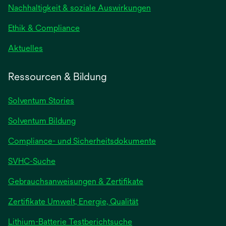
Nachhaltigkeit & soziale Auswirkungen
Ethik & Compliance
Aktuelles
Ressourcen & Bildung
Solventum Stories
Solventum Bildung
Compliance- und Sicherheitsdokumente
SVHC-Suche
wird
Gebrauchsanweisungen & Zertifikate
in
Zertifikate Umwelt, Energie, Qualität
einer
neuen
wird
Lithium-Batterie Testberichtsuche