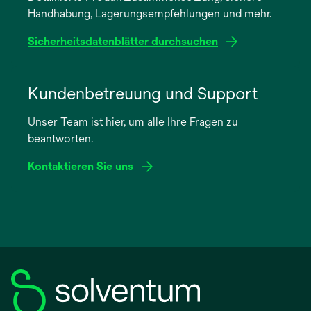
Handhabung, Lagerungsempfehlungen und mehr.
Registerkarte
geöffnet
Sicherheitsdatenblätter durchsuchen
wird
in
Kundenbetreuung und Support
einer
Unser Team ist hier, um alle Ihre Fragen zu
neuen
beantworten.
Registerkarte
geöffnet
Kontaktieren Sie uns