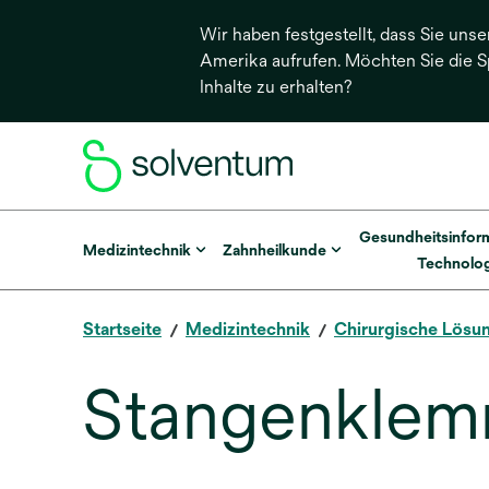
Wir haben festgestellt, dass Sie unse
Amerika aufrufen. Möchten Sie die 
Inhalte zu erhalten?
Gesundheitsinfor
Medizintechnik
Zahnheilkunde
Technolog
Startseite
Medizintechnik
Chirurgische Lösu
Stangenklem