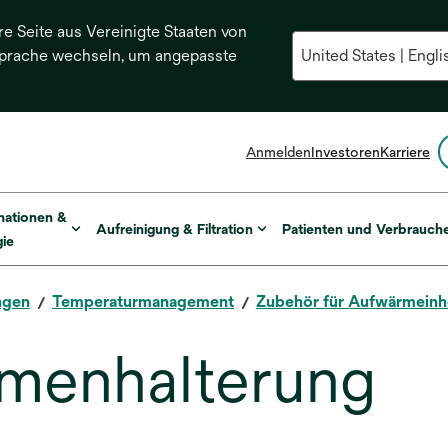
re Seite aus Vereinigte Staaten von
Sprache wechseln, um angepasste
Anmelden
Investoren
Karriere
mationen &
Aufreinigung & Filtration
Patienten und Verbrauch
ie
ngen
Temperaturmanagement
Zubehör für Aufwärmeinh
menhalterung