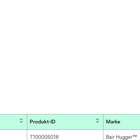
Produkt-ID
Marke
7100005018
Bair Hugger™