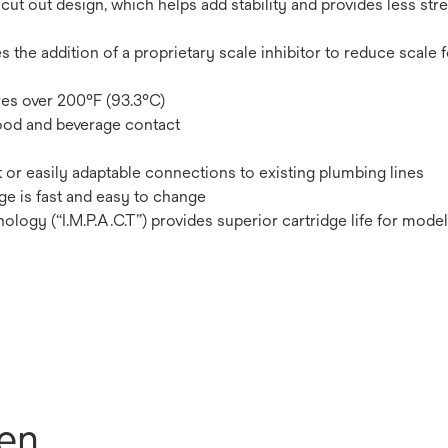
cut out design, which helps add stability and provides less st
s the addition of a proprietary scale inhibitor to reduce scale
es over 200°F (93.3°C)
ood and beverage contact
t or easily adaptable connections to existing plumbing lines
e is fast and easy to change
ogy (“I.M.P.A.C.T”) provides superior cartridge life for mode
nen