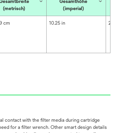
Gesamtbreite
Gesamthöhe
Gesam
(metrisch)
(imperial)
(metr
9 cm
10.25 in
26.04 cm
l contact with the filter media during cartridge
ed for a filter wrench. Other smart design details