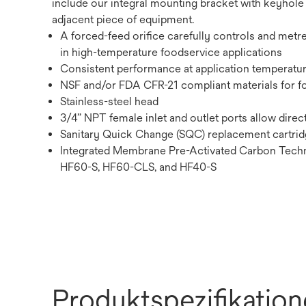
include our integral mounting bracket with keyhole 
adjacent piece of equipment.
A forced-feed orifice carefully controls and metre
in high-temperature foodservice applications
Consistent performance at application temperatur
NSF and/or FDA CFR-21 compliant materials for f
Stainless-steel head
3/4” NPT female inlet and outlet ports allow direc
Sanitary Quick Change (SQC) replacement cartridg
Integrated Membrane Pre-Activated Carbon Technol
HF60-S, HF60-CLS, and HF40-S
Produktspezifikatio