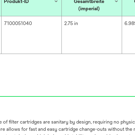
Produkt-ID
Gesamtbreite
(imperial)
7100051040
2.75 in
6.98
f filter cartridges are sanitary by design, requiring no physica
 allows for fast and easy cartridge change-outs without the ne