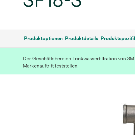
SF18-S
Produktoptionen
Produktdetails
Produktspezifi
Der Geschäftsbereich Trinkwasserfiltration von 3M 
Markenauftritt feststellen.