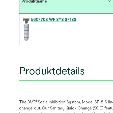
Produktname
5607708 WF SYS SF18S
Produktdetails
The 3M™ Scale Inhibition System, Model SF18-S line o
change-out. Our Sanitary Quick Change (SQC) feature