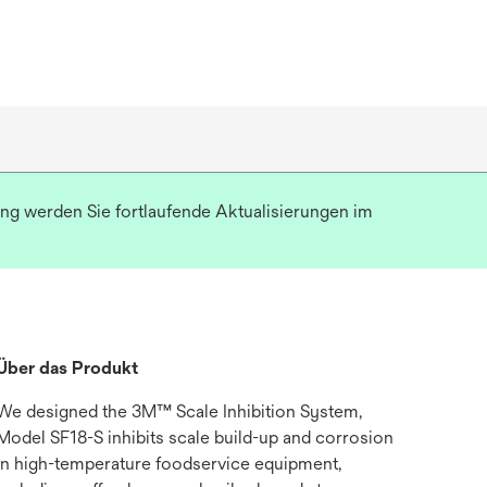
ung werden Sie fortlaufende Aktualisierungen im
Über das Produkt
We designed the 3M™ Scale Inhibition System,
Model SF18-S inhibits scale build-up and corrosion
in high-temperature foodservice equipment,