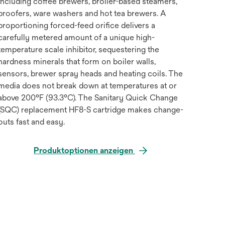
including coffee brewers, broiler-based steamers,
proofers, ware washers and hot tea brewers. A
proportioning forced-feed orifice delivers a
carefully metered amount of a unique high-
temperature scale inhibitor, sequestering the
hardness minerals that form on boiler walls,
sensors, brewer spray heads and heating coils. The
media does not break down at temperatures at or
above 200°F (93.3°C). The Sanitary Quick Change
(SQC) replacement HF8-S cartridge makes change-
outs fast and easy.
Produktoptionen anzeigen