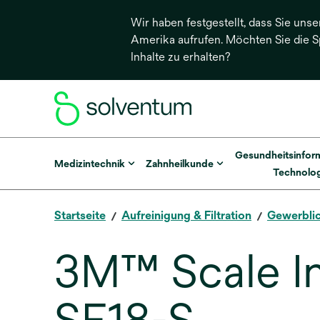
Wir haben festgestellt, dass Sie unse
Amerika aufrufen. Möchten Sie die 
Inhalte zu erhalten?
Gesundheitsinfor
Medizintechnik
Zahnheilkunde
Technolog
Startseite
Aufreinigung & Filtration
Gewerbli
3M™ Scale In