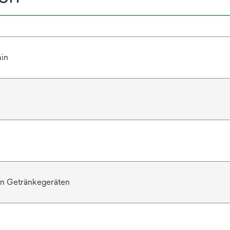
min
von Getränkegeräten