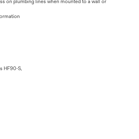
ress on plumbing lines when mounted to a wall or
 formation
ls HF90-S,