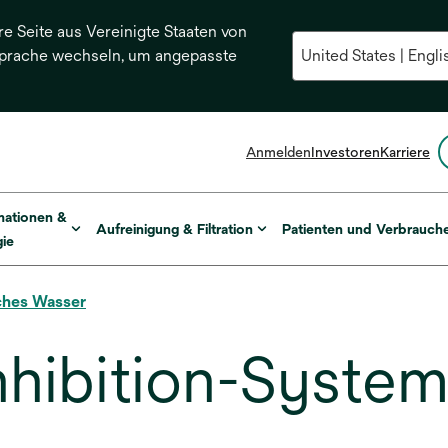
re Seite aus Vereinigte Staaten von
Sprache wechseln, um angepasste
Anmelden
Investoren
Karriere
mationen &
Aufreinigung & Filtration
Patienten und Verbrauch
ie
ches Wasser
hibition-System