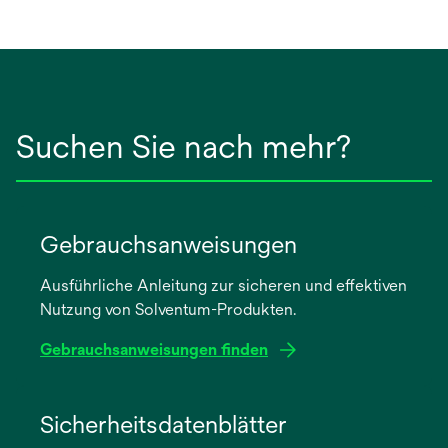
einer
neuen
Registerkarte
geöffnet
Suchen Sie nach mehr?
Gebrauchsanweisungen
Ausführliche Anleitung zur sicheren und effektiven
Nutzung von Solventum-Produkten.
Gebrauchsanweisungen finden
wird
in
Sicherheitsdatenblätter
einer