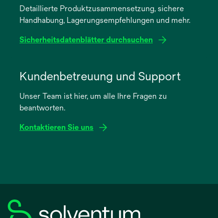
Detaillierte Produktzusammensetzung, sichere
neuen
Handhabung, Lagerungsempfehlungen und mehr.
Registerkarte
geöffnet
Sicherheitsdatenblätter durchsuchen
wird
in
Kundenbetreuung und Support
einer
Unser Team ist hier, um alle Ihre Fragen zu
neuen
beantworten.
Registerkarte
geöffnet
Kontaktieren Sie uns