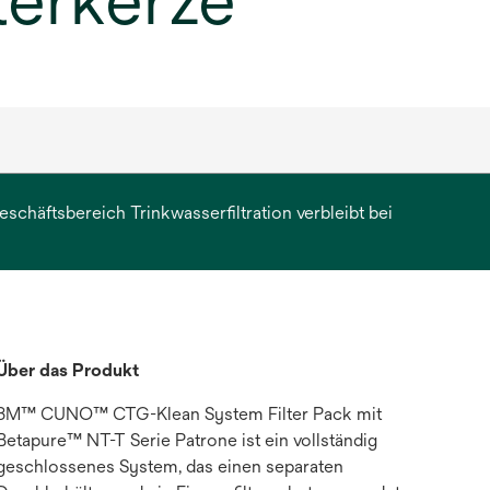
terkerze
chäftsbereich Trinkwasserfiltration verbleibt bei
erkarte
et
Über das Produkt
3M™ CUNO™ CTG-Klean System Filter Pack mit
Betapure™ NT-T Serie Patrone ist ein vollständig
geschlossenes System, das einen separaten