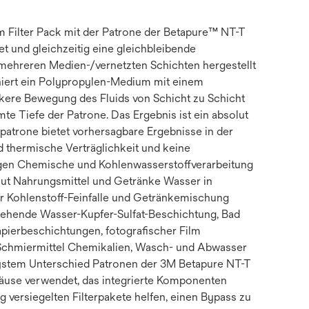
 Filter Pack mit der Patrone der Betapure™ NT-T
tet und gleichzeitig eine gleichbleibende
s mehreren Medien-/vernetzten Schichten hergestellt
niert ein Polypropylen-Medium mit einem
rkere Bewegung des Fluids von Schicht zu Schicht
e Tiefe der Patrone. Das Ergebnis ist ein absolut
patrone bietet vorhersagbare Ergebnisse in der
 thermische Verträglichkeit und keine
ngen Chemische und Kohlenwasserstoffverarbeitung
lut Nahrungsmittel und Getränke Wasser in
Kohlenstoff-Feinfalle und Getränkemischung
gehende Wasser-Kupfer-Sulfat-Beschichtung, Bad
Papierbeschichtungen, fotografischer Film
Schmiermittel Chemikalien, Wasch- und Abwasser
System Unterschied Patronen der 3M Betapure NT-T
häuse verwendet, das integrierte Komponenten
ig versiegelten Filterpakete helfen, einen Bypass zu