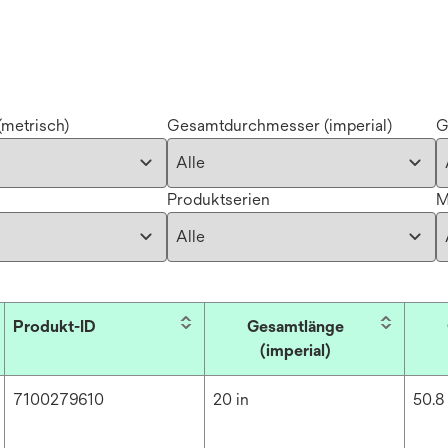
metrisch)
Gesamtdurchmesser (imperial)
G
Produktserien
M
Produkt-ID
Gesamtlänge
(imperial)
7100279610
20 in
50.8