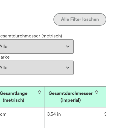
Alle Filter löschen
esamtdurchmesser (metrisch)
arke
Gesamtlänge
Gesamtdurchmesser
Gesamtdu
(metrisch)
(imperial)
(metr
 cm
3.54 in
9 cm