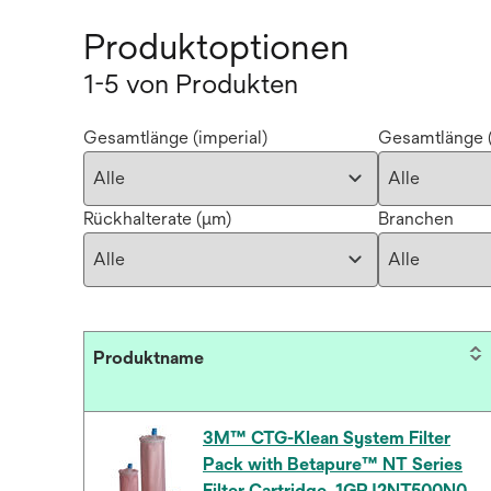
Produktoptionen
1-5 von Produkten
Gesamtlänge (imperial)
Gesamtlänge (
Rückhalterate (µm)
Branchen
Produktname
3M™ CTG-Klean System Filter
Pack with Betapure™ NT Series
Filter Cartridge, 1GPJ2NT500N0,