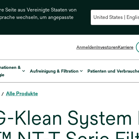
re Seite aus Vereinigte Staaten von
Sprache wechseln, um angepasste
Anmelden
Investoren
Karriere
mationen &
Aufreinigung & Filtration
Patienten und Verbrauch
ie
Alle Produkte
lean System Fi