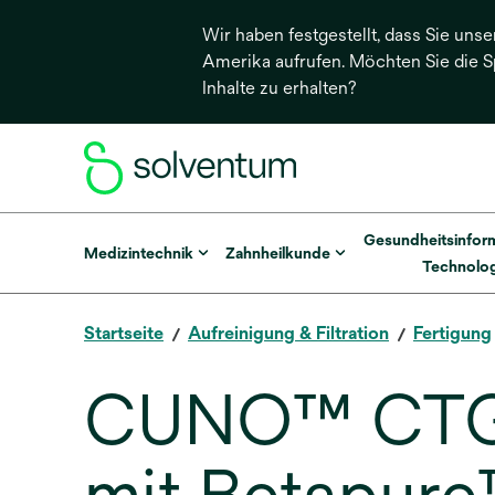
Wir haben festgestellt, dass Sie unse
Amerika aufrufen. Möchten Sie die 
Inhalte zu erhalten?
Gesundheitsinfor
Medizintechnik
Zahnheilkunde
Technolog
Startseite
Aufreinigung & Filtration
Fertigung
CUNO™ CTG-K