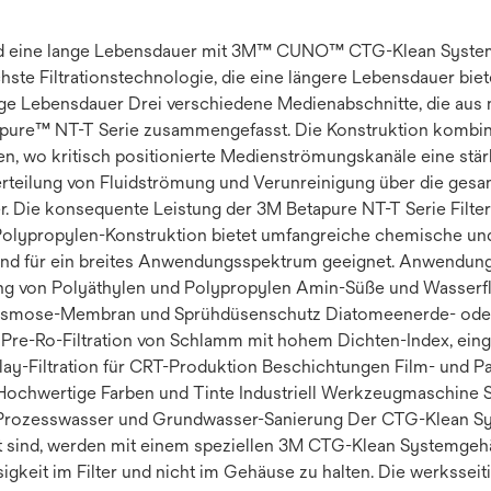
g und eine lange Lebensdauer mit 3M™ CUNO™ CTG-Klean System
lichste Filtrationstechnologie, die eine längere Lebensdauer bie
lange Lebensdauer Drei verschiedene Medienabschnitte, die au
apure™ NT-T Serie zusammengefasst. Die Konstruktion kombi
en, wo kritisch positionierte Medienströmungskanäle eine stä
teilung von Fluidströmung und Verunreinigung über die gesamt
. Die konsequente Leistung der 3M Betapure NT-T Serie Filter
Polypropylen-Konstruktion bietet umfangreiche chemische und
 sind für ein breites Anwendungsspektrum geeignet. Anwendu
lung von Polyäthylen und Polypropylen Amin-Süße und Wasserf
rosmose-Membran und Sprühdüsenschutz Diatomeenerde- oder 
Pre-Ro-Filtration von Schlamm mit hohem Dichten-Index, ein
splay-Filtration für CRT-Produktion Beschichtungen Film- und 
chwertige Farben und Tinte Industriell Werkzeugmaschine 
ier Prozesswasser und Grundwasser-Sanierung Der CTG-Klean 
iert sind, werden mit einem speziellen 3M CTG-Klean Systemge
ssigkeit im Filter und nicht im Gehäuse zu halten. Die werksseit