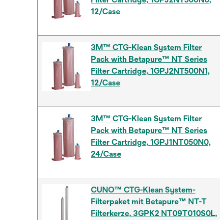
12/Case
3M™ CTG-Klean System Filter
Pack with Betapure™ NT Series
Filter Cartridge, 1GPJ2NT500N1,
12/Case
3M™ CTG-Klean System Filter
Pack with Betapure™ NT Series
Filter Cartridge, 1GPJ1NT050N0,
24/Case
CUNO™ CTG-Klean System-
Filterpaket mit Betapure™ NT-T
Filterkerze, 3GPK2 NT09T010S0L,