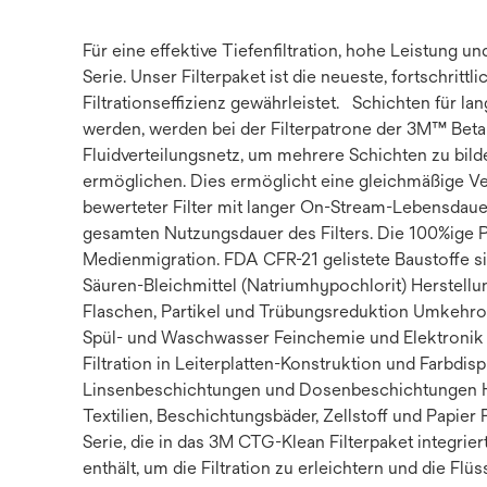
Für eine effektive Tiefenfiltration, hohe Leistun
Serie. Unser Filterpaket ist die neueste, fortschritt
Filtrationseffizienz gewährleistet. Schichten für 
werden, werden bei der Filterpatrone der 3M™ Bet
Fluidverteilungsnetz, um mehrere Schichten zu bild
ermöglichen. Dies ermöglicht eine gleichmäßige Ver
bewerteter Filter mit langer On-Stream-Lebensdauer
gesamten Nutzungsdauer des Filters. Die 100%ige 
Medienmigration. FDA CFR-21 gelistete Baustoffe
Säuren-Bleichmittel (Natriumhypochlorit) Herstel
Flaschen, Partikel und Trübungsreduktion Umkeh
Spül- und Waschwasser Feinchemie und Elektronik 
Filtration in Leiterplatten-Konstruktion und Farbdi
Linsenbeschichtungen und Dosenbeschichtungen Ho
Textilien, Beschichtungsbäder, Zellstoff und Pap
Serie, die in das 3M CTG-Klean Filterpaket integr
enthält, um die Filtration zu erleichtern und die Flü