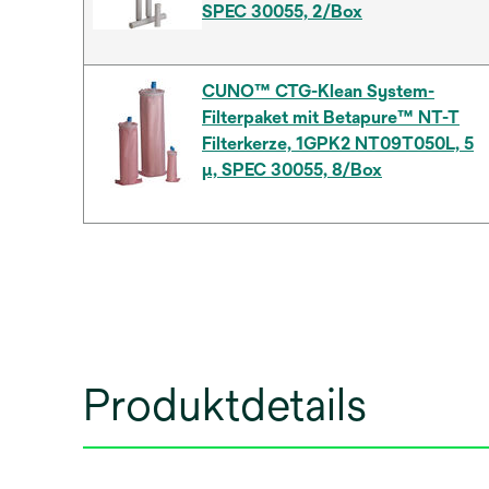
SPEC 30055, 2/Box
CUNO™ CTG-Klean System-
Filterpaket mit Betapure™ NT-T
Filterkerze, 1GPK2 NT09T050L, 5
μ, SPEC 30055, 8/Box
Produktdetails