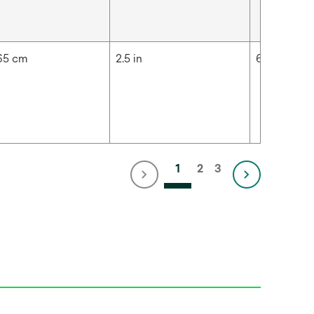
65 cm
2.5 in
6.35 cm
1
2
3