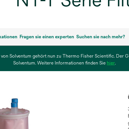
™ NT-T Serie Fil
kationen
Fragen sie einen experten
Suchen sie nach mehr?
 von Solventum gehört nun zu Thermo Fisher Scientific. Der Ges
wird
Solventum. Weitere Informationen finden Sie
hier
.
in
einer
neuen
Regist
geöffn