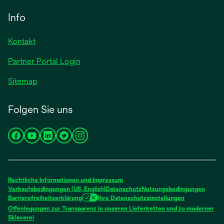
in
geöffnet
einer
Info
neuen
Registerkarte
Kontakt
geöffnet
Partner Portal Login
Sitemap
Folgen Sie uns
wird
wird
wird
wird
wird
in
in
in
in
in
einer
einer
einer
einer
einer
neuen
neuen
neuen
neuen
neuen
Rechtliche Informationen und Impressum
Registerkarte
Registerkarte
Registerkarte
Registerkarte
Registerkarte
Verkaufsbedingungen (US, English)
Datenschutz
Nutzungsbedingungen
Barrierefreiheitserklärung
Ihre Datenschutzeinstellungen
geöffnet
geöffnet
geöffnet
geöffnet
geöffnet
Offenlegungen zur Transparenz in unseren Lieferketten und zu moderner
wird
Sklaverei