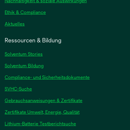
Nachhaltigkeit & soziale Auswirkungen
Ethik & Compliance
Aktuelles
Ressourcen & Bildung
Solventum Stories
Solventum Bildung
Compliance- und Sicherheitsdokumente
SVHC-Suche
wird
Gebrauchsanweisungen & Zertifikate
in
Zertifikate Umwelt, Energie, Qualität
einer
neuen
wird
Lithium-Batterie Testberichtsuche
Registerkarte