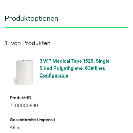
Produktoptionen
1- von Produkten
3M™ Medical Tape 1526, Single
Sided Polyethylene, 63# liner,
Configurable
Produkt-ID
7100000880
Gesamtbreite (imperial)
48 in