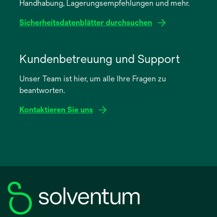
Handhabung, Lagerungsempfehlungen und mehr.
Registerkarte
geöffnet
Sicherheitsdatenblätter durchsuchen
wird
in
Kundenbetreuung und Support
einer
Unser Team ist hier, um alle Ihre Fragen zu
neuen
beantworten.
Registerkarte
geöffnet
Kontaktieren Sie uns