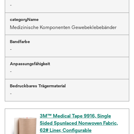
-
categoryName
Medizinische Komponenten Gewebeklebebänder
Bandfarbe
-
Anpassungsfähigkeit
-
Bedruckbares Trägermaterial
-
3M™ Medical Tape 9916, Single
Sided Spunlaced Nonwoven Fabric,
62# Liner, Configurable