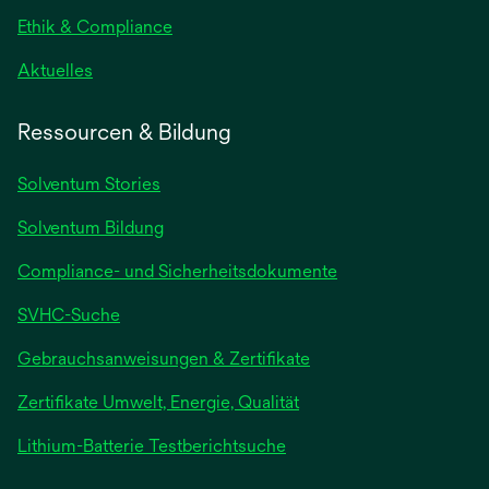
Ethik & Compliance
Aktuelles
Ressourcen & Bildung
Solventum Stories
Solventum Bildung
Compliance- und Sicherheitsdokumente
SVHC-Suche
wird
Gebrauchsanweisungen & Zertifikate
in
Zertifikate Umwelt, Energie, Qualität
einer
neuen
wird
Lithium-Batterie Testberichtsuche
Registerkarte
in
geöffnet