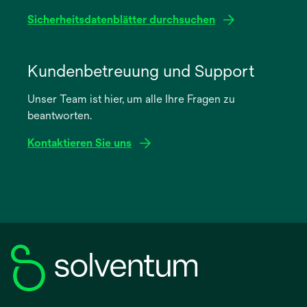
geöffnet
Sicherheitsdatenblätter durchsuchen
wird
in
Kundenbetreuung und Support
einer
Unser Team ist hier, um alle Ihre Fragen zu
neuen
beantworten.
Registerkarte
geöffnet
Kontaktieren Sie uns