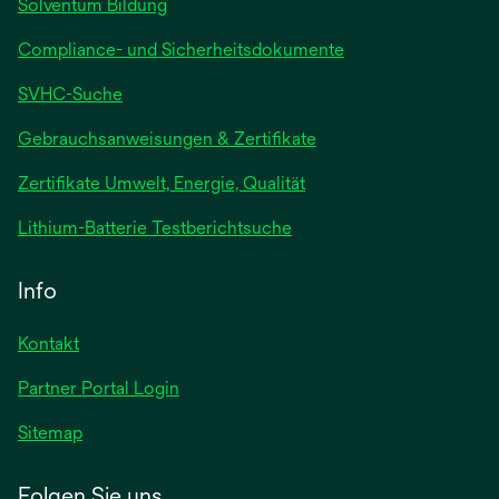
Solventum Bildung
Compliance- und Sicherheitsdokumente
SVHC-Suche
wird
Gebrauchsanweisungen & Zertifikate
in
Zertifikate Umwelt, Energie, Qualität
einer
neuen
wird
Lithium-Batterie Testberichtsuche
Registerkarte
in
geöffnet
einer
Info
neuen
Registerkarte
Kontakt
geöffnet
Partner Portal Login
Sitemap
Folgen Sie uns