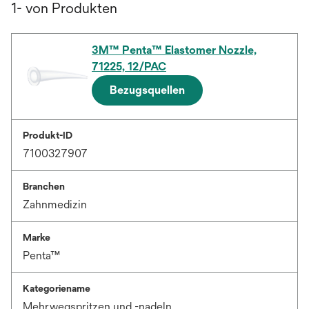
1- von Produkten
3M™ Penta™ Elastomer Nozzle,
71225, 12/PAC
Bezugsquellen
Produkt-ID
7100327907
Branchen
Zahnmedizin
Marke
Penta™
Kategoriename
Mehrwegspritzen und -nadeln