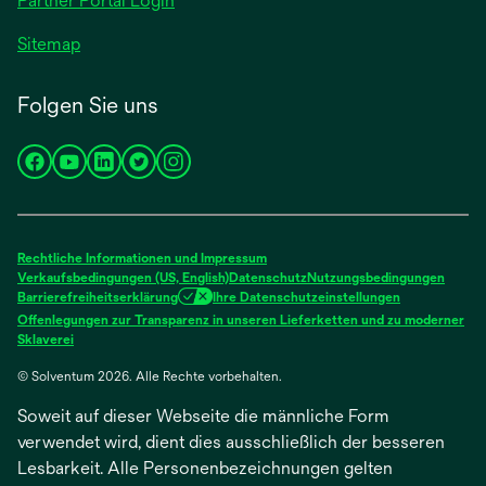
Partner Portal Login
Sitemap
Folgen Sie uns
wird
wird
wird
wird
wird
in
in
in
in
in
einer
einer
einer
einer
einer
neuen
neuen
neuen
neuen
neuen
Rechtliche Informationen und Impressum
Registerkarte
Registerkarte
Registerkarte
Registerkarte
Registerkarte
Verkaufsbedingungen (US, English)
Datenschutz
Nutzungsbedingungen
Barrierefreiheitserklärung
Ihre Datenschutzeinstellungen
geöffnet
geöffnet
geöffnet
geöffnet
geöffnet
Offenlegungen zur Transparenz in unseren Lieferketten und zu moderner
wird
Sklaverei
in
© Solventum 2026. Alle Rechte vorbehalten.
einer
neuen
Soweit auf dieser Webseite die männliche Form
Registerkarte
geöffnet
verwendet wird, dient dies ausschließlich der besseren
Lesbarkeit. Alle Personenbezeichnungen gelten