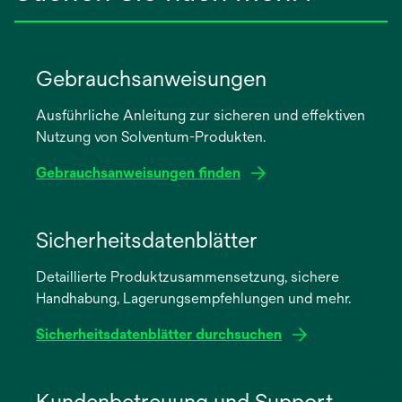
Gebrauchsanweisungen
Ausführliche Anleitung zur sicheren und effektiven
Nutzung von Solventum-Produkten.
Gebrauchsanweisungen finden
wird
in
Sicherheitsdatenblätter
einer
Detaillierte Produktzusammensetzung, sichere
neuen
Handhabung, Lagerungsempfehlungen und mehr.
Registerkarte
geöffnet
Sicherheitsdatenblätter durchsuchen
wird
in
Kundenbetreuung und Support