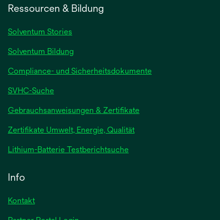
Ressourcen & Bildung
Solventum Stories
Solventum Bildung
Compliance- und Sicherheitsdokumente
SVHC-Suche
wird
Gebrauchsanweisungen & Zertifikate
in
Zertifikate Umwelt, Energie, Qualität
einer
neuen
wird
Lithium-Batterie Testberichtsuche
Registerkarte
in
geöffnet
einer
Info
neuen
Registerkarte
Kontakt
geöffnet