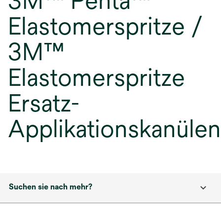
3M™ Penta™
Elastomerspritze /
3M™
Elastomerspritze
Ersatz-
Applikationskanülen
Suchen sie nach mehr?