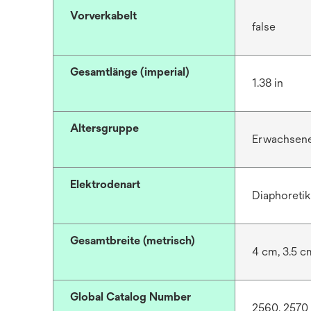
Vorverkabelt
false
Gesamtlänge (imperial)
1.38 in
Altersgruppe
Erwachsen
Elektrodenart
Diaphoreti
Gesamtbreite (metrisch)
4 cm, 3.5 c
Global Catalog Number
2560, 2570