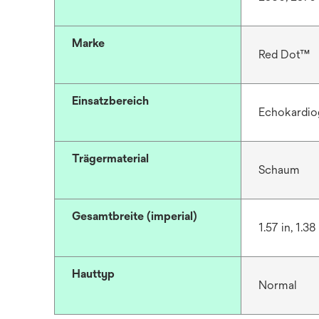
Marke
Red Dot™
Einsatzbereich
Echokardiog
Trägermaterial
Schaum
Gesamtbreite (imperial)
1.57 in, 1.38 
Hauttyp
Normal