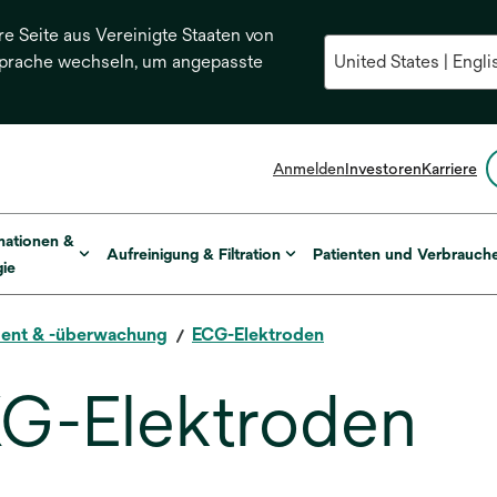
re Seite aus Vereinigte Staaten von
Sprache wechseln, um angepasste
Anmelden
Investoren
Karriere
mationen &
Aufreinigung & Filtration
Patienten und Verbrauch
ie
ent & -überwachung
ECG-Elektroden
G-Elektroden