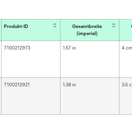
Produkt-ID
Gesamtbreite
(imperial)
7100212973
1.57 in
4 c
7100212921
1.38 in
3.5 