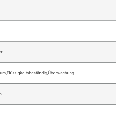
er
kum,Flüssigkeitsbeständig,Überwachung
m