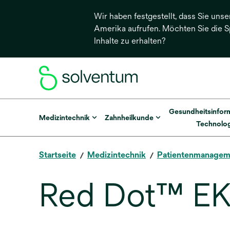
Wir haben festgestellt, dass Sie unse
Amerika aufrufen. Möchten Sie die 
Inhalte zu erhalten?
Gesundheitsinfor
Medizintechnik
Zahnheilkunde
Technolog
Startseite
Medizintechnik
Patientenmanagem
Red Dot™ EK