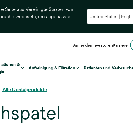
re Seite aus Vereinigte Staaten von
Sprache wechseln, um angepasste
Anmelden
Investoren
Karriere
mationen &
Aufreinigung & Filtration
Patienten und Verbrauch
ie
Alle Dentalprodukte
hspatel