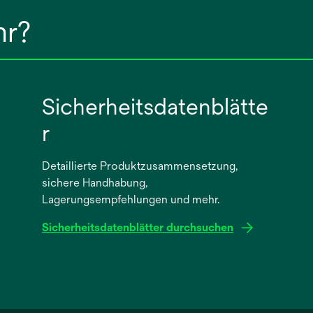
hr?
Sicherheitsdatenblätte
r
Detaillierte Produktzusammensetzung,
sichere Handhabung,
Lagerungsempfehlungen und mehr.
Sicherheitsdatenblätter durchsuchen
wird
in
einer
neuen