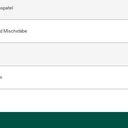
spatel
nd Mischstäbe
n