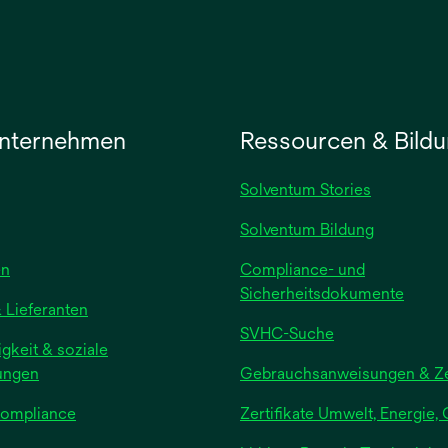
Registerkarte
geöffnet
nternehmen
Ressourcen & Bild
Solventum Stories
Solventum Bildung
en
Compliance- und
Sicherheitsdokumente
 Lieferanten
SVHC-Suche
gkeit & soziale
ungen
Gebrauchsanweisungen & Zer
Compliance
Zertifikate Umwelt, Energie, 