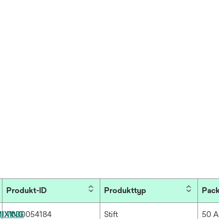
Produkt-ID
Produkttyp
Pack
MIXING
7000054184
Stift
50 A