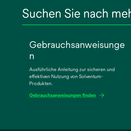
Suchen Sie nach me
Gebrauchsanweisunge
n
Ausführliche Anleitung zur sicheren und
effektiven Nutzung von Solventum-
Produkten.
Gebrauchsanweisungen finden
wird
in
einer
neuen