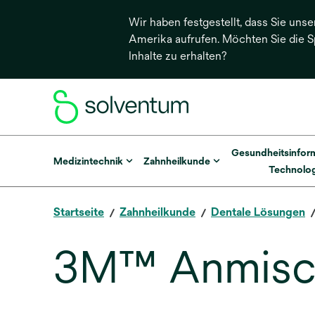
Wir haben festgestellt, dass Sie unse
Amerika aufrufen. Möchten Sie die 
Inhalte zu erhalten?
Gesundheitsinfor
Medizintechnik
Zahnheilkunde
Technolog
Startseite
Zahnheilkunde
Dentale Lösungen
3M™ Anmisc