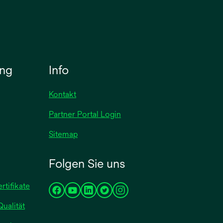
ung
Info
Kontakt
Partner Portal Login
Sitemap
Folgen Sie uns
wird
tifikate
wird
wird
wird
wird
wird
in
Qualität
in
in
in
in
in
einer
einer
einer
einer
einer
einer
neuen