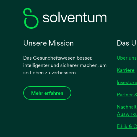
Registerkarte
geöffnet
Unsere Mission
Das U
Das Gesundheitswesen besser,
Über uns
intelligenter und sicherer machen, um
Karriere
so Leben zu verbessern
Investor
Mehr erfahren
Partner &
Nachhalti
Auswirk
Ethik & 