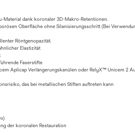
-Material dank koronaler 3D-Makro-Retentionen.
porösen Oberfläche ohne Silanisierungsschritt (Bei Verwendu
llenter Röntgenopazität.
nlicher Elastizität
t
ührende Faserstifte
nicem Aplicap Verlängerungskanülen oder RelyX™ Unicem 2 A
srisiko, das bei metallischen Stiften auftreten kann
m)
ung der koronalen Restauration