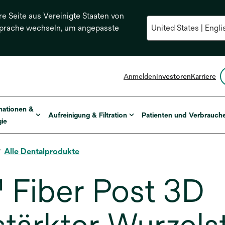
re Seite aus Vereinigte Staaten von
Sprache wechseln, um angepasste
Anmelden
Investoren
Karriere
mationen &
Aufreinigung & Filtration
Patienten und Verbrauch
ie
Alle Dentalprodukte
Fiber Post 3D