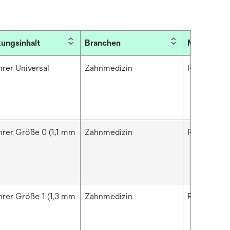
ungsinhalt
Branchen
Marke
hrer Universal
Zahnmedizin
RelyX™
hrer Größe 0 (1,1 mm
Zahnmedizin
RelyX™
hrer Größe 1 (1,3 mm
Zahnmedizin
RelyX™