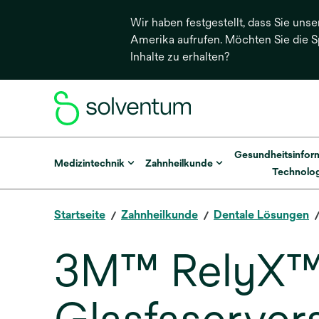
Wir haben festgestellt, dass Sie unse
Amerika aufrufen. Möchten Sie die 
Inhalte zu erhalten?
Gesundheitsinfor
Medizintechnik
Zahnheilkunde
Technolog
Startseite
Zahnheilkunde
Dentale Lösungen
3M™ RelyX™ 