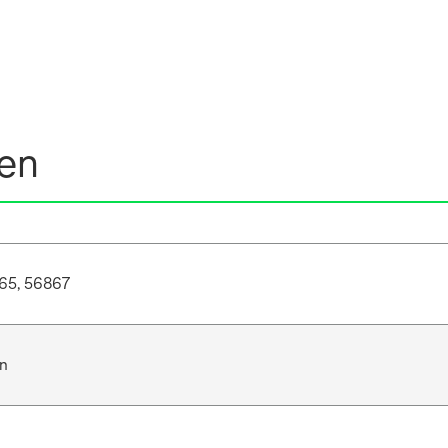
nen
65, 56867
n