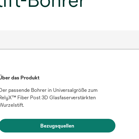
ift-Bohrer
Über das Produkt
Der passende Bohrer in Universalgröße zum
RelyX™ Fiber Post 3D Glasfaserverstärkten
Wurzelstift.
Bezugsquellen