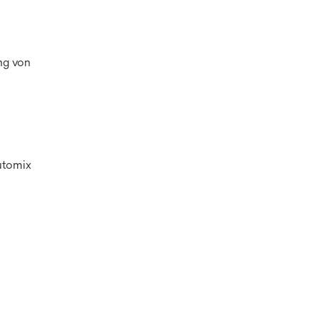
ng von
utomix