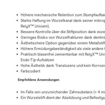
Höhere mechanische Retention zum Stumpfaufbau
Starke Haftung im Wurzelkanal dank seiner mikro
RelyX™ Unicem).
Bessere Kontrolle über die Stiftposition dank exze
Geringes Risiko von Wurzelfrakturen dank dentinäh
Ästhetischere Option gegenüber einem Metallstif
Höhere Ermüdungsbeständigkeit als viele andere f
Praktisch blasenfrei zementierbar mit RelyX™ U
Endo-Tip-Aufsätzen
Hohe Ästhetik dank Transluzenz und kein Korrosion
Farbcodiert
Empfohlene Anwendungen
Im Falle von unzureichender Zahnsubstanz (< 4 m
Ein Wurzelstift dient der Abstützung und Befestig