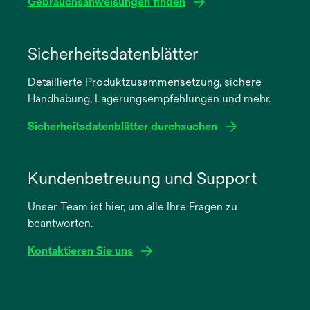
Gebrauchsanweisungen finden
wird
in
Sicherheitsdatenblätter
einer
Detaillierte Produktzusammensetzung, sichere
neuen
Handhabung, Lagerungsempfehlungen und mehr.
Registerkarte
geöffnet
Sicherheitsdatenblätter durchsuchen
wird
in
Kundenbetreuung und Support
einer
Unser Team ist hier, um alle Ihre Fragen zu
neuen
beantworten.
Registerkarte
geöffnet
Kontaktieren Sie uns