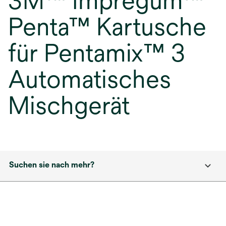
3M™ Impregum™
Penta™ Kartusche
für Pentamix™ 3
Automatisches
Mischgerät
Suchen sie nach mehr?