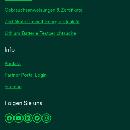
wird
Gebrauchsanweisungen & Zertifikate
in
Zertifikate Umwelt, Energie, Qualität
einer
neuen
wird
Lithium-Batterie Testberichtsuche
Registerkarte
in
geöffnet
einer
Info
neuen
Registerkarte
Kontakt
geöffnet
Partner Portal Login
Sitemap
Folgen Sie uns
wird
wird
wird
wird
wird
in
in
in
in
in