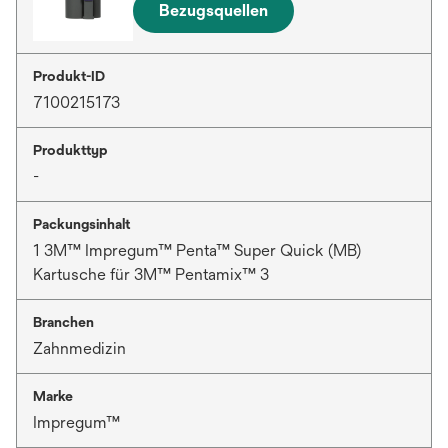
Bezugsquellen
Produkt-ID
7100215173
Produkttyp
-
Packungsinhalt
1 3M™ Impregum™ Penta™ Super Quick (MB)
Kartusche für 3M™ Pentamix™ 3
Branchen
Zahnmedizin
Marke
Impregum™