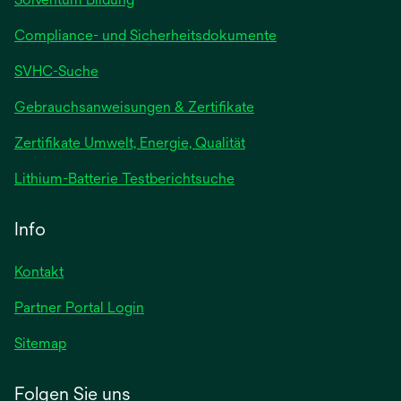
Compliance- und Sicherheitsdokumente
SVHC-Suche
wird
Gebrauchsanweisungen & Zertifikate
in
Zertifikate Umwelt, Energie, Qualität
einer
neuen
wird
Lithium-Batterie Testberichtsuche
Registerkarte
in
geöffnet
einer
Info
neuen
Registerkarte
Kontakt
geöffnet
Partner Portal Login
Sitemap
Folgen Sie uns