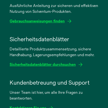
Ausführliche Anleitung zur sicheren und effektiven
Nutzung von Solventum-Produkten.
Gebrauchsanweisungen finden
wird
in
Sicherheitsdatenblätter
einer
Detaillierte Produktzusammensetzung, sichere
neuen
Handhabung, Lagerungsempfehlungen und mehr.
Registerkarte
geöffnet
Sicherheitsdatenblätter durchsuchen
wird
in
Kundenbetreuung und Support
einer
Unser Team ist hier, um alle Ihre Fragen zu
neuen
beantworten.
Registerkarte
geöffnet
Kontaktieren Sie uns