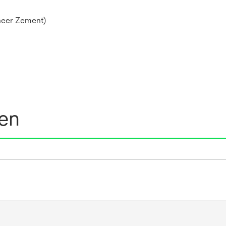
neer Zement)
nen