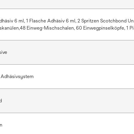
dhäsiv 6 ml, 1 Flasche Adhäsiv 6 ml, 2 Spritzen Scotchbond Un
skanülen,48 Einweg-Mischschalen, 60 Einwegpinselköpfe, 1 Pin
sive
, Adhäsivsystem
d
n