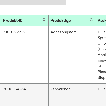
Produkt-ID
Produkttyp
Pack
7100156595
Adhäsivsystem
1 Fl
Spri
Univ
(Pho
Appl
Einw
60 E
Pinse
Step
7000054284
Zahnkleber
1 Fl