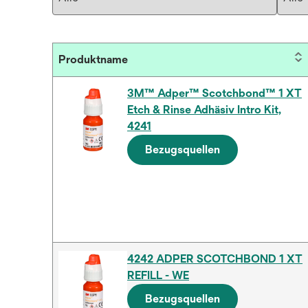
Produktname
3M™ Adper™ Scotchbond™ 1 XT
Etch & Rinse Adhäsiv Intro Kit,
4241
Bezugsquellen
4242 ADPER SCOTCHBOND 1 XT
REFILL - WE
Bezugsquellen