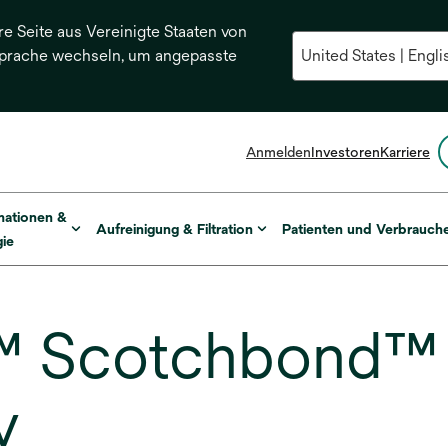
re Seite aus Vereinigte Staaten von
Sprache wechseln, um angepasste
Anmelden
Investoren
Karriere
mationen &
Aufreinigung & Filtration
Patienten und Verbrauch
ie
Scotchbond™ 1
v