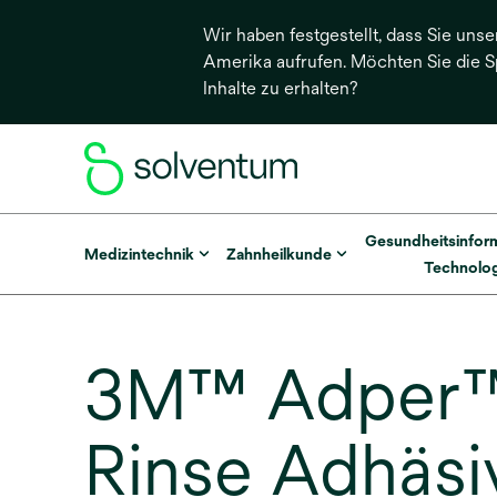
Wir haben festgestellt, dass Sie unse
Amerika aufrufen. Möchten Sie die 
Inhalte zu erhalten?
Gesundheitsinfor
Medizintechnik
Zahnheilkunde
Technolog
3M™ Adper™ 
Rinse Adhäsi