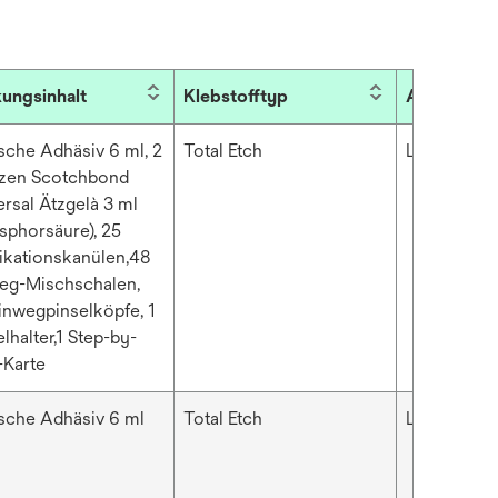
ungsinhalt
Klebstofftyp
Aushärtun
asche Adhäsiv 6 ml, 2
Total Etch
Lichthärte
tzen Scotchbond
ersal Ätzgelà 3 ml
sphorsäure), 25
ikationskanülen,48
eg-Mischschalen,
inwegpinselköpfe, 1
lhalter,1 Step-by-
-Karte
asche Adhäsiv 6 ml
Total Etch
Lichthärte