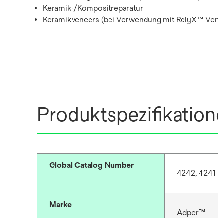
Keramik-/Kompositreparatur
Keramikveneers (bei Verwendung mit RelyX™ Ve
Produktspezifikatio
Global Catalog Number
4242, 4241
Marke
Adper™