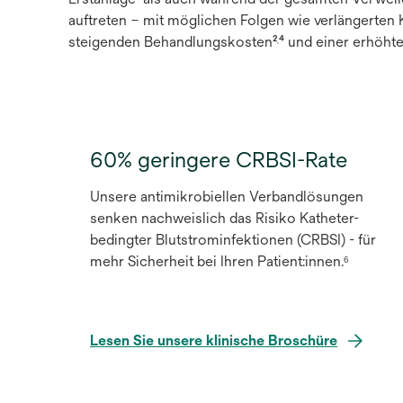
auftreten – mit möglichen Folgen wie verlängerten 
steigenden Behandlungskosten²
⁴ und einer erhöhte
,
60% geringere CRBSI-Rate
Unsere antimikrobiellen Verbandlösungen
senken nachweislich das Risiko Katheter-
bedingter Blutstrominfektionen (CRBSI) - für
mehr Sicherheit bei Ihren Patient:innen.
6
Lesen Sie unsere klinische Broschüre
wird