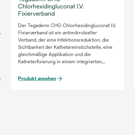
Chlorhexidingluconat I.V.
Fixierverband
Der Tegaderm CHG Chlorhexidingluconat I.V.
Fixierverband ist ein antimikrobieller
Verband, der eine Infektionsreduktion, die
Sichtbarkeit der Kathetereinstichstelle, eine
gleichmäßige Applikation und die
Katheterfixierung in einem integrierten,
einfach zu verwendenden Produkt vereint. Er
ist der einzige CHG-Transparentverband, der
n
Produkt ansehen
nachweislich Katheter-assoziierte
Blutstrominfektionen (CRBSI) und die
Katheterbesiedlung an Gefäßzugängen
reduziert und dabei an evidenzbasierten
u
Richtlinien und Praxisstandards ausgerichtet
ist.