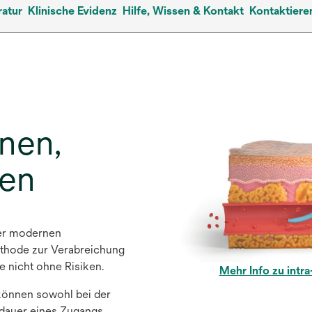
ratur
Klinische Evidenz
Hilfe, Wissen & Kontakt
Kontaktiere
onen,
hen
 der modernen
ethode zur Verabreichung
e nicht ohne Risiken.
Mehr Info zu intr
wird
in
 können sowohl bei der
einer
ldauer eines Zugangs