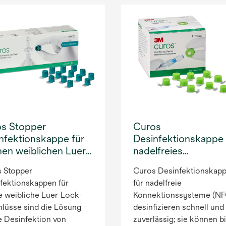
s Stopper
Curos
nfektionskappe für
Desinfektionskappe 
nen weiblichen Luer-
nadelfreies
-Anschluss
Konnektionssystem
 Stopper
Curos Desinfektionskap
fektionskappen für
für nadelfreie
e weibliche Luer-Lock-
Konnektionssysteme (NF
lüsse sind die Lösung
desinfizieren schnell und
ie Desinfektion von
zuverlässig; sie können b