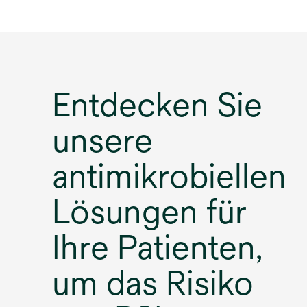
in
einer
neuen
Registerkarte
geöffnet
Entdecken Sie
unsere
antimikrobiellen
Lösungen für
Ihre Patienten,
um das Risiko