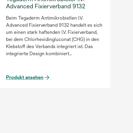
Advanced Fixierverband 9132
Beim Tegaderm Antimikrobiellen I.V.
Advanced Fixierverband 9132 handelt es sich
um einen stark haftenden I.V. Fixierverband,
bei dem Chlorhexidingluconat (CHG) in den
Klebstoff des Verbands integriert ist. Das
integrierte Design kombiniert
antimikrobiellen Schutz mit der Sichtbarkeit
der Kathetereinstichstelle, der
Katheterfixierung und einer gleichmäßigen
Produkt ansehen
Applikation, z. B. für periphere
Venenverweilkanülen (PVK).