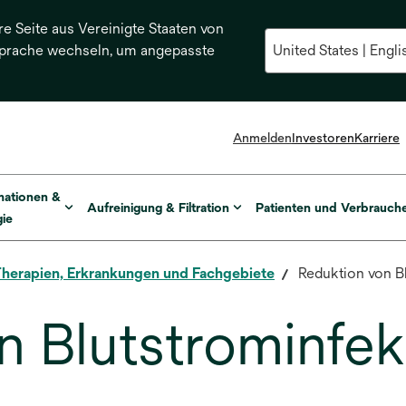
re Seite aus Vereinigte Staaten von
Sprache wechseln, um angepasste
Anmelden
Investoren
Karriere
mationen &
Aufreinigung & Filtration
Patienten und Verbrauch
ie
herapien, Erkrankungen und Fachgebiete
Reduktion von Bl
 Blutstrominfek