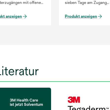
terzugängen mit offenen
sieben Tage am Zugang
ichen Luer-Lock-
belassen werden, um für
lüssen, einschließlich
konsistenten Schutz zu s
kt anzeigen
Produkt anzeigen
egehähnen.
iteratur