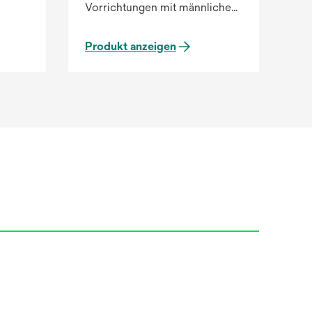
Vorrichtungen mit männlichem
Luer-Lock-Anschluss mit
orgen.
70%igem Isopropylalkohol
Produkt anzeigen
(IPA).