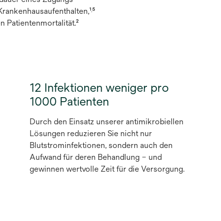
neuen
Krankenhausaufenthalten,¹
⁵
,
Registerkarte
n Patientenmortalität.²
geöffnet
12 Infektionen weniger pro
1000 Patienten
Durch den Einsatz unserer antimikrobiellen
Lösungen reduzieren Sie nicht nur
Blutstrominfektionen, sondern auch den
Aufwand für deren Behandlung – und
gewinnen wertvolle Zeit für die Versorgung.