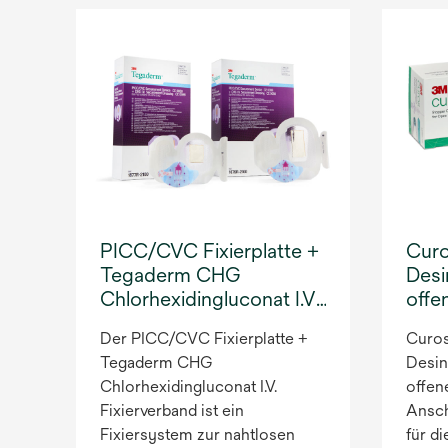
PICC/CVC Fixierplatte +
Curo
Tegaderm CHG
Desi
Chlorhexidingluconat I.V.
offe
Fixierverband
Lock
Der PICC/CVC Fixierplatte +
Curos
Tegaderm CHG
Desin
Chlorhexidingluconat I.V.
offen
Fixierverband ist ein
Ansch
Fixiersystem zur nahtlosen
für d