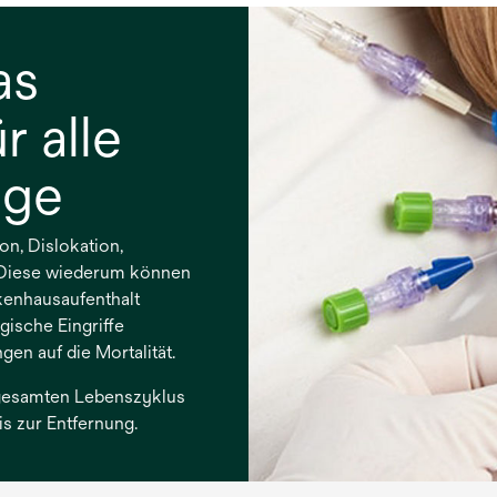
as
r alle
nge
on, Dislokation,
. Diese wiederum können
enhausaufenthalt
gische Eingriffe
en auf die Mortalität.
 gesamten Lebenszyklus
s zur Entfernung.