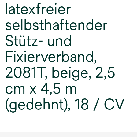
latexfreier
selbsthaftender
Stütz- und
Fixierverband,
2081T, beige, 2,5
cm x 4,5 m
(gedehnt), 18 / CV