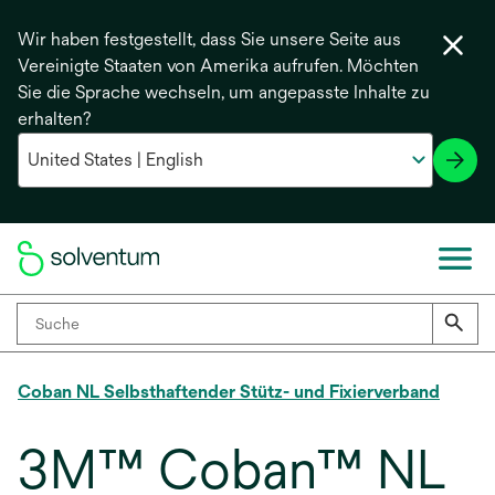
Wir haben festgestellt, dass Sie unsere Seite aus
Vereinigte Staaten von Amerika aufrufen. Möchten
Sie die Sprache wechseln, um angepasste Inhalte zu
erhalten?
Coban NL Selbsthaftender Stütz- und Fixierverband
3M™ Coban™ NL