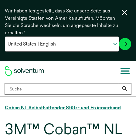
Wir haben festgestellt, dass Sie unsere Seite aus
Vereinigte Staaten von Amerika aufrufen. Möchten
Sie die Sprache wechseln, um angepasste Inhalte zu
erhalten?
Coban NL Selbsthaftender Stütz- und Fixierverband
3M™ Coban™ NL