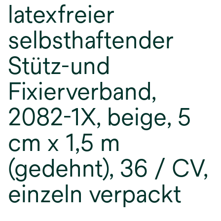
latexfreier
selbsthaftender
Stütz-und
Fixierverband,
2082-1X, beige, 5
cm x 1,5 m
(gedehnt), 36 / CV,
einzeln verpackt