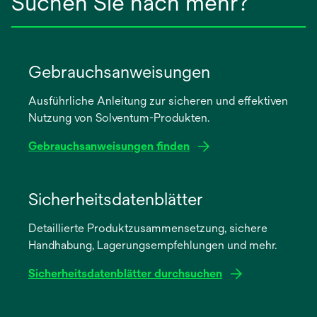
Suchen Sie nach mehr?
Gebrauchsanweisungen
Ausführliche Anleitung zur sicheren und effektiven
Nutzung von Solventum-Produkten.
Gebrauchsanweisungen finden
wird
in
Sicherheitsdatenblätter
einer
Detaillierte Produktzusammensetzung, sichere
neuen
Handhabung, Lagerungsempfehlungen und mehr.
Registerkarte
geöffnet
Sicherheitsdatenblätter durchsuchen
wird