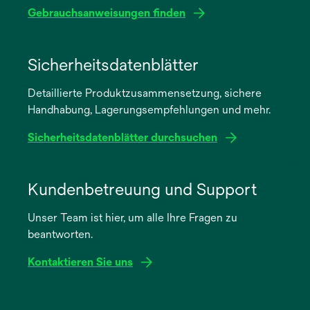
Gebrauchsanweisungen finden
wird
in
Sicherheitsdatenblätter
einer
Detaillierte Produktzusammensetzung, sichere
neuen
Handhabung, Lagerungsempfehlungen und mehr.
Registerkarte
geöffnet
Sicherheitsdatenblätter durchsuchen
wird
in
Kundenbetreuung und Support
einer
Unser Team ist hier, um alle Ihre Fragen zu
neuen
beantworten.
Registerkarte
geöffnet
Kontaktieren Sie uns