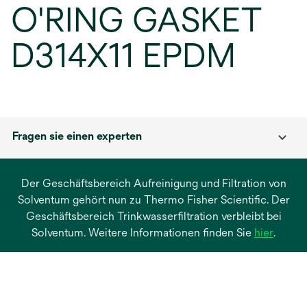
O'RING GASKET
D314X11 EPDM
Fragen sie einen experten
Der Geschäftsbereich Aufreinigung und Filtration von
Solventum gehört nun zu Thermo Fisher Scientific. Der
Geschäftsbereich Trinkwasserfiltration verbleibt bei
wird
Solventum. Weitere Informationen finden Sie
hier
.
in
einer
neuen
Regist