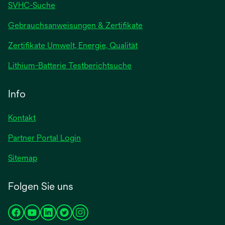
SVHC-Suche
wird
Gebrauchsanweisungen & Zertifikate
in
Zertifikate Umwelt, Energie, Qualität
einer
neuen
wird
Lithium-Batterie Testberichtsuche
Registerkarte
in
geöffnet
einer
Info
neuen
Registerkarte
Kontakt
geöffnet
Partner Portal Login
Sitemap
Folgen Sie uns
wird
wird
wird
wird
wird