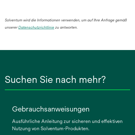
Solventum wird die Informationen verwenden, um auf Ihre Anfrage gemäß
wird
unserer
Datenschutzrichtlinie
zu antworten.
in
einer
neuen
Registerkarte
geöffnet
Suchen Sie nach mehr?
Gebrauchsanweisungen
Ausführliche Anleitung zur sicheren und effektiven
Nutzung von Solventum-Produkten.