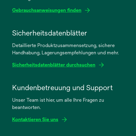
Gebrauchsanweisungen finden
wird
in
Sicherheitsdatenblätter
einer
Detaillierte Produktzusammensetzung, sichere
neuen
Handhabung, Lagerungsempfehlungen und mehr.
Registerkarte
geöffnet
Sicherheitsdatenblätter durchsuchen
wird
in
Kundenbetreuung und Support
einer
Unser Team ist hier, um alle Ihre Fragen zu
neuen
beantworten.
Registerkarte
geöffnet
Kontaktieren Sie uns