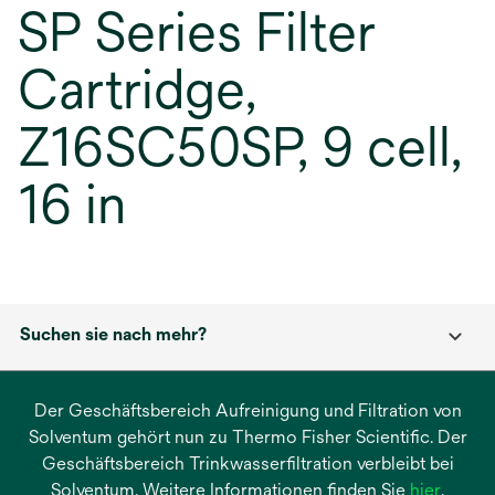
SP Series Filter
Cartridge,
Z16SC50SP, 9 cell,
16 in
Suchen sie nach mehr?
Der Geschäftsbereich Aufreinigung und Filtration von
Solventum gehört nun zu Thermo Fisher Scientific. Der
Geschäftsbereich Trinkwasserfiltration verbleibt bei
wird
Solventum. Weitere Informationen finden Sie
hier
.