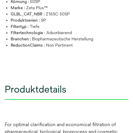
Körnung :
50SP
Marke :
Zeta Plus™
GLBL_CAT_NBR :
Z16SC 50SP
Produktserien :
SP
Filtertyp :
Tiefe
Filtertechnologie :
Adsorbierend
Branchen :
Biopharmazeutische Herstellung
ReductionClaims :
Non Pertinent
Produktdetails
For optimal clarification and economical filtration of
pharmaceutical, biological, bioprocess and cosmetic