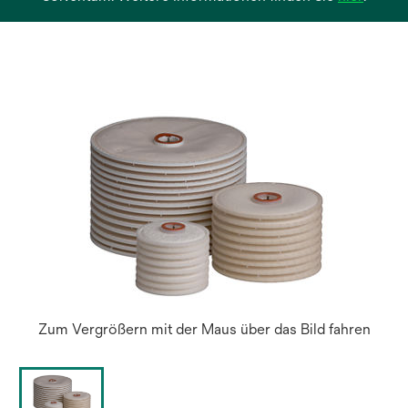
in
einer
neuen
Regist
geöffn
Zum Vergrößern mit der Maus über das Bild fahren