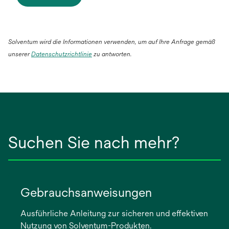
Solventum wird die Informationen verwenden, um auf Ihre Anfrage gemäß
wird
unserer
Datenschutzrichtlinie
zu antworten.
in
einer
neuen
Registerkarte
geöffnet
Suchen Sie nach mehr?
Gebrauchsanweisungen
Ausführliche Anleitung zur sicheren und effektiven
Nutzung von Solventum-Produkten.