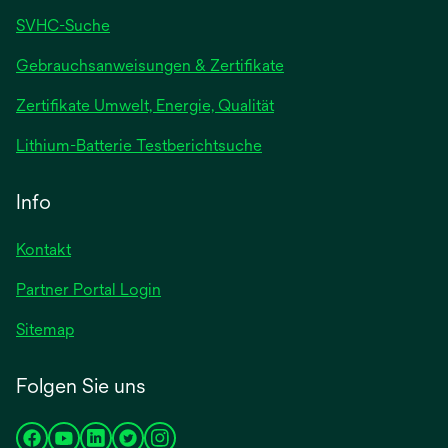
SVHC-Suche
wird
Gebrauchsanweisungen & Zertifikate
in
Zertifikate Umwelt, Energie, Qualität
einer
neuen
wird
Lithium-Batterie Testberichtsuche
Registerkarte
in
geöffnet
einer
Info
neuen
Registerkarte
Kontakt
geöffnet
Partner Portal Login
Sitemap
Folgen Sie uns
wird
wird
wird
wird
wird