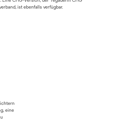
e. Eine CHG-Version, der Tegaderm CHG
verband, ist ebenfalls verfügbar.
ichtern
g, eine
zu