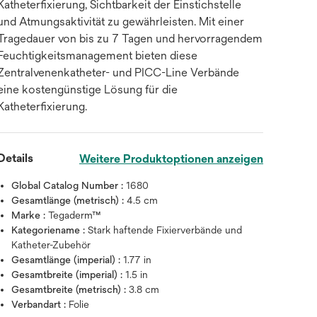
Katheterfixierung, Sichtbarkeit der Einstichstelle
und Atmungsaktivität zu gewährleisten. Mit einer
Tragedauer von bis zu 7 Tagen und hervorragendem
Feuchtigkeitsmanagement bieten diese
Zentralvenenkatheter- und PICC-Line Verbände
eine kostengünstige Lösung für die
Katheterfixierung.
Details
Weitere Produktoptionen anzeigen
Global Catalog Number :
1680
Gesamtlänge (metrisch) :
4.5 cm
Marke :
Tegaderm™
Kategoriename :
Stark haftende Fixierverbände und
Zum Vergrößern mit der Maus über da
Katheter-Zubehör
Gesamtlänge (imperial) :
1.77 in
Gesamtbreite (imperial) :
1.5 in
Gesamtbreite (metrisch) :
3.8 cm
Verbandart :
Folie