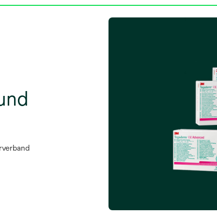
 und
erverband