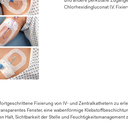
und andere perkutane Zugäng
Chlorhexidingluconat I.V. Fixier
rtgeschrittene Fixierung von IV- und Zentralkathetern zu erle
transparentes Fenster, eine wabenförmige Klebstoffbeschichtun
ren Halt, Sichtbarkeit der Stelle und Feuchtigkeitsmanagement 