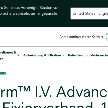
re Seite aus Vereinigte Staaten von
Sprache wechseln, um angepasste
Anmelden
Investoren
Karriere
mationen &
Aufreinigung & Filtration
Patienten und Verbrauch
ie
band
m™ I.V. Advance