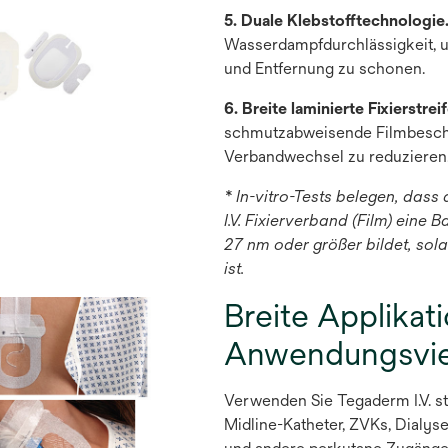
5. Duale Klebstofftechnologie
Wasserdampfdurchlässigkeit, 
und Entfernung zu schonen.
6. Breite laminierte Fixierstrei
schmutzabweisende Filmbeschic
Verbandwechsel zu reduzieren
* In-vitro-Tests belegen, das
I.V. Fixierverband (Film) eine
27 nm oder größer bildet, sol
ist.
Breite Applikat
Anwendungsviel
Verwenden Sie Tegaderm I.V. st
Midline-Katheter, ZVKs, Dialysek