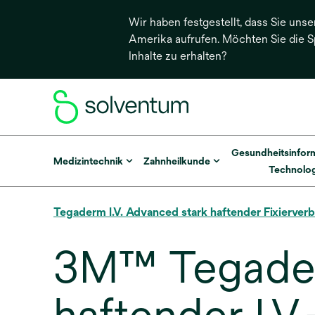
Wir haben festgestellt, dass Sie unse
Amerika aufrufen. Möchten Sie die 
Inhalte zu erhalten?
Gesundheitsinfor
Medizintechnik
Zahnheilkunde
Technolog
Tegaderm I.V. Advanced stark haftender Fixierver
3M™ Tegader