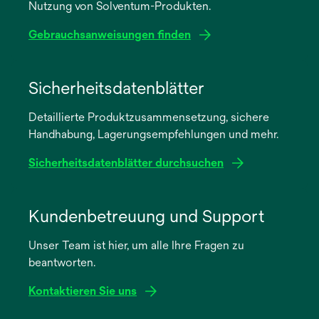
Nutzung von Solventum-Produkten.
Gebrauchsanweisungen finden
wird
in
Sicherheitsdatenblätter
einer
Detaillierte Produktzusammensetzung, sichere
neuen
Handhabung, Lagerungsempfehlungen und mehr.
Registerkarte
geöffnet
Sicherheitsdatenblätter durchsuchen
wird
in
Kundenbetreuung und Support
einer
Unser Team ist hier, um alle Ihre Fragen zu
neuen
beantworten.
Registerkarte
geöffnet
Kontaktieren Sie uns