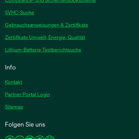
Compliance- und Sicherheitsdokumente
SVHC-Suche
wird
Gebrauchsanweisungen & Zertifikate
in
Zertifikate Umwelt, Energie, Qualität
einer
neuen
wird
Lithium-Batterie Testberichtsuche
Registerkarte
in
geöffnet
einer
Info
neuen
Registerkarte
Kontakt
geöffnet
Partner Portal Login
Sitemap
Folgen Sie uns