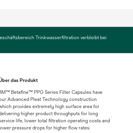
chäftsbereich Trinkwasserfiltration verbleibt bei
erkarte
et
Über das Produkt
3M™ Betafine™ PPG Series Filter Capsules have
our Advanced Pleat Technology construction
which provides extremely high surface area for
delivering higher product throughputs for long
service life, lower total filtration operating costs and
lower pressure drops for higher flow rates.