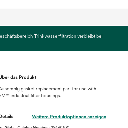
chäftsbereich Trinkwasserfiltration verbleibt bei
erkarte
et
Über das Produkt
Assembly gasket replacement part for use with
3M™ industrial filter housings.
Details
Weitere Produktoptionen anzeigen
Global Catalog Number :
29190100