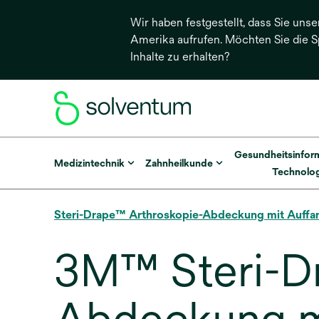
Wir haben festgestellt, dass Sie unse
Amerika aufrufen. Möchten Sie die 
Inhalte zu erhalten?
Gesundheitsinfor
Medizintechnik
Zahnheilkunde
Technolog
Steri-Drape™ Arthroskopie-Abdeckung mit Auffa
3M™ Steri-D