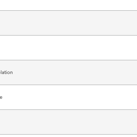
lation
e