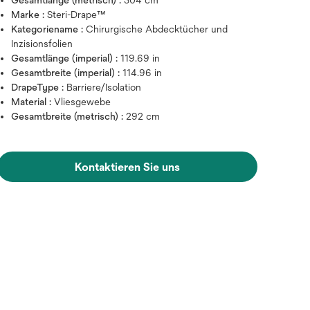
Gesamtlänge (metrisch) :
304 cm
Marke :
Steri-Drape™
Kategoriename :
Chirurgische Abdecktücher und
Inzisionsfolien
Gesamtlänge (imperial) :
119.69 in
Gesamtbreite (imperial) :
114.96 in
DrapeType :
Barriere/Isolation
Material :
Vliesgewebe
Gesamtbreite (metrisch) :
292 cm
Kontaktieren Sie uns
Zum Vergrößern mit der Maus über da