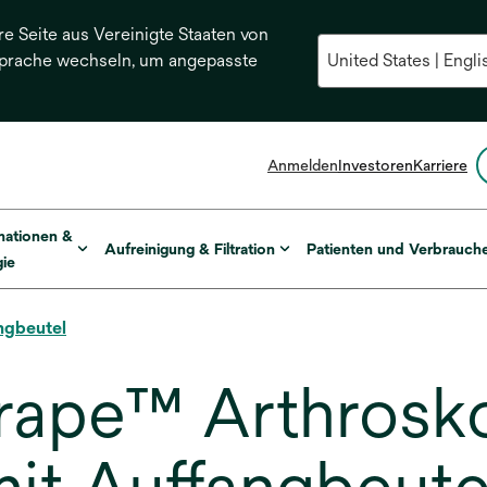
re Seite aus Vereinigte Staaten von
Sprache wechseln, um angepasste
Anmelden
Investoren
Karriere
mationen &
Aufreinigung & Filtration
Patienten und Verbrauch
ie
ngbeutel
rape™ Arthrosk