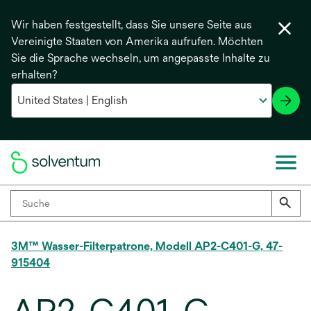
Wir haben festgestellt, dass Sie unsere Seite aus
Vereinigte Staaten von Amerika aufrufen. Möchten
Sie die Sprache wechseln, um angepasste Inhalte zu
erhalten?
3M™ Wasser-Filterpatrone, Modell AP2-C401-G, 47-
915404