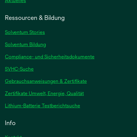
Aktuelles
Ressourcen & Bildung
Solventum Stories
Solventum Bildung
Compliance- und Sicherheitsdokumente
SVHC-Suche
wird
Gebrauchsanweisungen & Zertifikate
in
Zertifikate Umwelt, Energie, Qualität
einer
neuen
wird
Lithium-Batterie Testberichtsuche
Registerkarte
in
geöffnet
einer
Info
neuen
Registerkarte