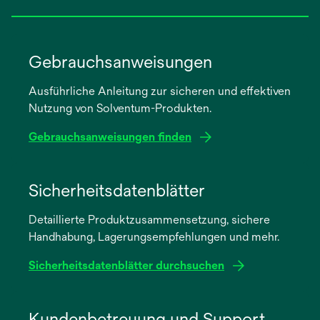
Gebrauchsanweisungen
Ausführliche Anleitung zur sicheren und effektiven
Nutzung von Solventum-Produkten.
Gebrauchsanweisungen finden
wird
in
Sicherheitsdatenblätter
einer
Detaillierte Produktzusammensetzung, sichere
neuen
Handhabung, Lagerungsempfehlungen und mehr.
Registerkarte
geöffnet
Sicherheitsdatenblätter durchsuchen
wird
in
Kundenbetreuung und Support