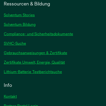
Ressourcen & Bildung
Solventum Stories
Solventum Bildung
Compliance- und Sicherheitsdokumente
SVHC-Suche
wird
Gebrauchsanweisungen & Zertifikate
in
Zertifikate Umwelt, Energie, Qualität
einer
neuen
wird
Lithium-Batterie Testberichtsuche
Registerkarte
in
geöffnet
einer
Info
neuen
Registerkarte
Kontakt
geöffnet
Partner Portal Login