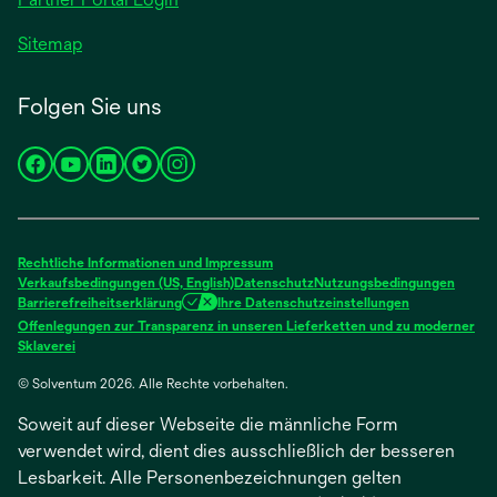
Sitemap
Folgen Sie uns
wird
wird
wird
wird
wird
in
in
in
in
in
einer
einer
einer
einer
einer
neuen
neuen
neuen
neuen
neuen
Rechtliche Informationen und Impressum
Registerkarte
Registerkarte
Registerkarte
Registerkarte
Registerkarte
Verkaufsbedingungen (US, English)
Datenschutz
Nutzungsbedingungen
Barrierefreiheitserklärung
Ihre Datenschutzeinstellungen
geöffnet
geöffnet
geöffnet
geöffnet
geöffnet
Offenlegungen zur Transparenz in unseren Lieferketten und zu moderner
wird
Sklaverei
in
© Solventum 2026. Alle Rechte vorbehalten.
einer
neuen
Soweit auf dieser Webseite die männliche Form
Registerkarte
geöffnet
verwendet wird, dient dies ausschließlich der besseren
Lesbarkeit. Alle Personenbezeichnungen gelten