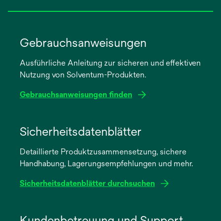
Gebrauchsanweisungen
Ausführliche Anleitung zur sicheren und effektiven
Nutzung von Solventum-Produkten.
Gebrauchsanweisungen finden
wird
in
Sicherheitsdatenblätter
einer
Detaillierte Produktzusammensetzung, sichere
neuen
Handhabung, Lagerungsempfehlungen und mehr.
Registerkarte
geöffnet
Sicherheitsdatenblätter durchsuchen
wird
in
Kundenbetreuung und Support