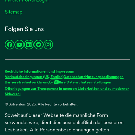
Sitemap
Folgen Sie uns
wird
wird
wird
wird
wird
in
in
in
in
in
einer
einer
einer
einer
einer
neuen
neuen
neuen
neuen
neuen
Rechtliche Informationen und Impressum
Registerkarte
Registerkarte
Registerkarte
Registerkarte
Registerkarte
Verkaufsbedingungen (US, English)
Datenschutz
Nutzungsbedingungen
Barrierefreiheitserklärung
Ihre Datenschutzeinstellungen
geöffnet
geöffnet
geöffnet
geöffnet
geöffnet
Offenlegungen zur Transparenz in unseren Lieferketten und zu moderner
wird
Sklaverei
in
© Solventum 2026. Alle Rechte vorbehalten.
einer
neuen
Soweit auf dieser Webseite die männliche Form
Registerkarte
geöffnet
verwendet wird, dient dies ausschließlich der besseren
Lesbarkeit. Alle Personenbezeichnungen gelten