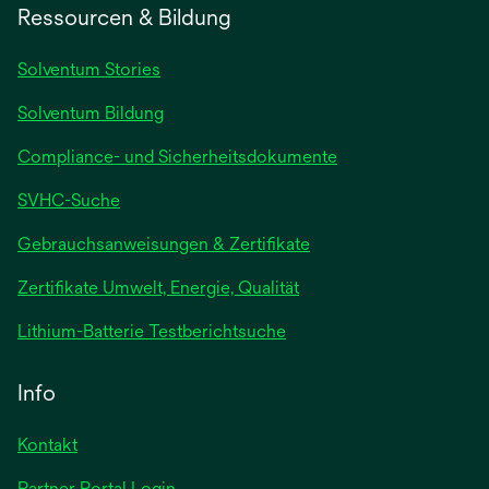
Ressourcen & Bildung
Solventum Stories
Solventum Bildung
Compliance- und Sicherheitsdokumente
SVHC-Suche
wird
Gebrauchsanweisungen & Zertifikate
in
Zertifikate Umwelt, Energie, Qualität
einer
neuen
wird
Lithium-Batterie Testberichtsuche
Registerkarte
in
geöffnet
einer
Info
neuen
Registerkarte
Kontakt
geöffnet
Partner Portal Login