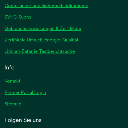
Compliance- und Sicherheitsdokumente
SVHC-Suche
wird
Gebrauchsanweisungen & Zertifikate
in
Zertifikate Umwelt, Energie, Qualität
einer
neuen
wird
Lithium-Batterie Testberichtsuche
Registerkarte
in
geöffnet
einer
Info
neuen
Registerkarte
Kontakt
geöffnet
Partner Portal Login
Sitemap
Folgen Sie uns