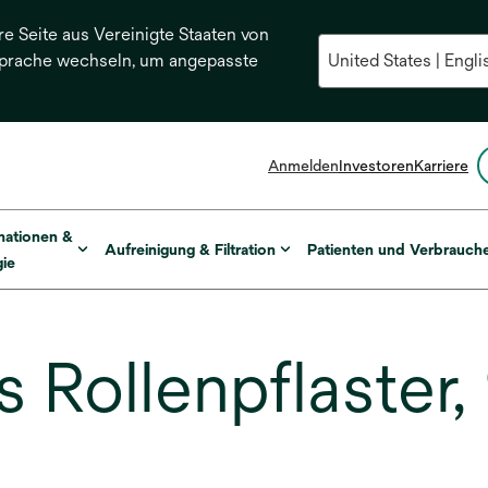
re Seite aus Vereinigte Staaten von
Sprache wechseln, um angepasste
Anmelden
Investoren
Karriere
mationen &
Aufreinigung & Filtration
Patienten und Verbrauch
ie
s Rollenpflaste