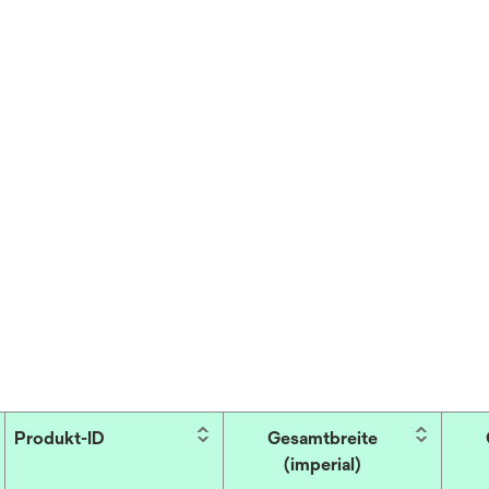
Produkt-ID
Gesamtbreite
(imperial)