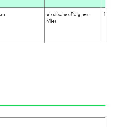
 cm
elastisches Polymer-
11.024 mil
Vlies