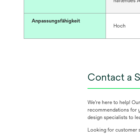
haftendes A
Anpassungsfähigkeit
Hoch
Contact a S
We're here to help! Ou
recommendations for y
design specialists to l
Looking for customer s