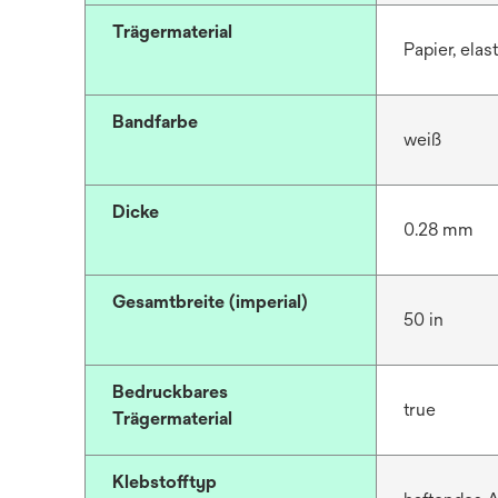
Trägermaterial
Papier, ela
Bandfarbe
weiß
Dicke
0.28 mm
Gesamtbreite (imperial)
50 in
Bedruckbares
true
Trägermaterial
Klebstofftyp