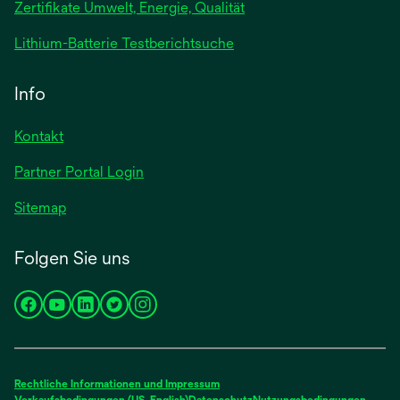
Zertifikate Umwelt, Energie, Qualität
einer
neuen
wird
Lithium-Batterie Testberichtsuche
Registerkarte
in
geöffnet
einer
Info
neuen
Registerkarte
Kontakt
geöffnet
Partner Portal Login
Sitemap
Folgen Sie uns
wird
wird
wird
wird
wird
in
in
in
in
in
einer
einer
einer
einer
einer
neuen
neuen
neuen
neuen
neuen
Rechtliche Informationen und Impressum
Registerkarte
Registerkarte
Registerkarte
Registerkarte
Registerkarte
Verkaufsbedingungen (US, English)
Datenschutz
Nutzungsbedingungen