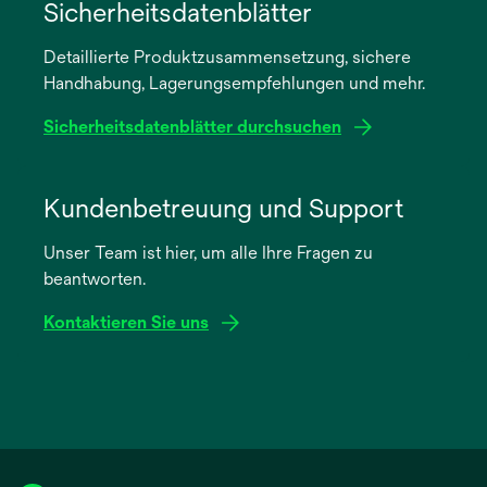
in
Sicherheitsdatenblätter
einer
Detaillierte Produktzusammensetzung, sichere
neuen
Handhabung, Lagerungsempfehlungen und mehr.
Registerkarte
geöffnet
Sicherheitsdatenblätter durchsuchen
wird
in
Kundenbetreuung und Support
einer
Unser Team ist hier, um alle Ihre Fragen zu
neuen
beantworten.
Registerkarte
geöffnet
Kontaktieren Sie uns