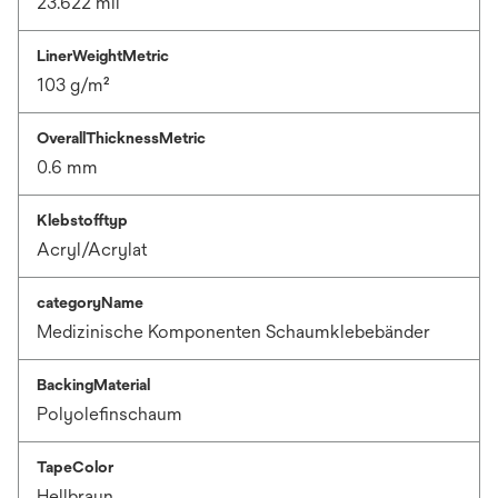
23.622 mil
LinerWeightMetric
103 g/m²
OverallThicknessMetric
0.6 mm
Klebstofftyp
Acryl/Acrylat
categoryName
Medizinische Komponenten Schaumklebebänder
BackingMaterial
Polyolefinschaum
TapeColor
Hellbraun