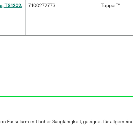
, TS1202,
7100272773
Topper™
ayon Fusselarm mit hoher Saugfähigkeit, geeignet für allgeme