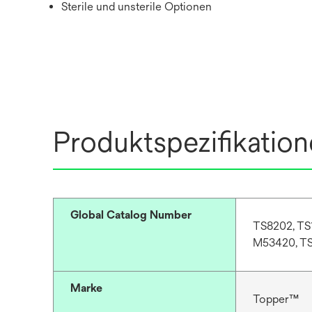
Sterile und unsterile Optionen
Produktspezifikatio
Global Catalog Number
TS8202, TS
M53420, TS
Marke
Topper™