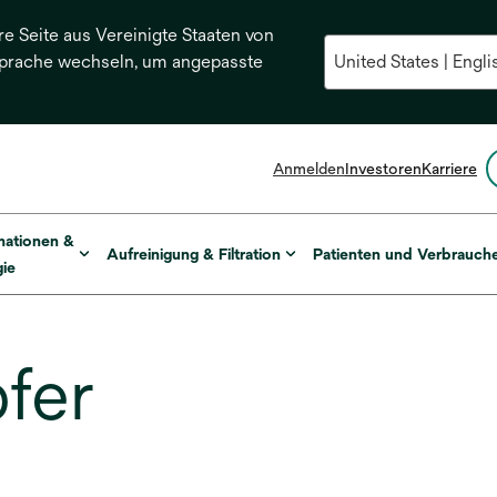
re Seite aus Vereinigte Staaten von
Sprache wechseln, um angepasste
Anmelden
Investoren
Karriere
mationen &
Aufreinigung & Filtration
Patienten und Verbrauch
ie
fer