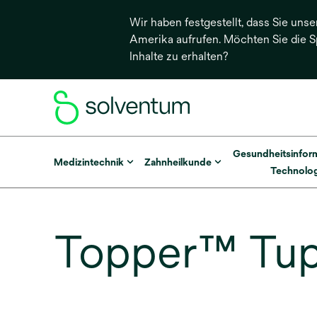
Wir haben festgestellt, dass Sie unse
Amerika aufrufen. Möchten Sie die 
Inhalte zu erhalten?
Gesundheitsinfor
Medizintechnik
Zahnheilkunde
Technolog
Topper™ Tup