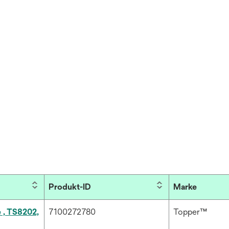
Produkt-ID
Marke
, TS8202,
7100272780
Topper™