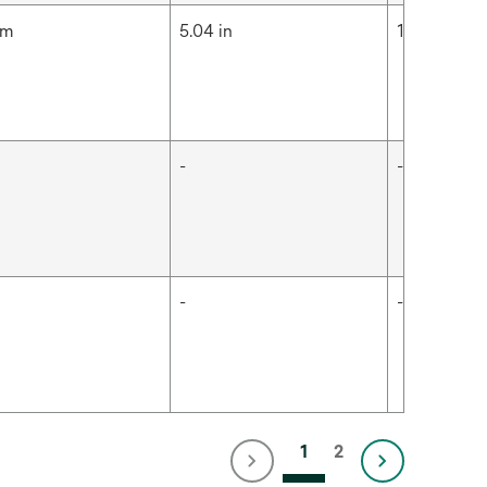
cm
5.04 in
12.8 cm
-
-
-
-
1
2