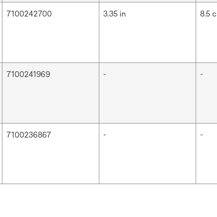
7100242700
3.35 in
8.5 
7100241969
-
-
7100236867
-
-