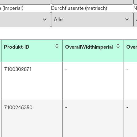
 (Imperial)
Durchflussrate (metrisch)
N
Produkt-ID
OverallWidthImperial
Over
7100302871
-
-
7100245350
-
-