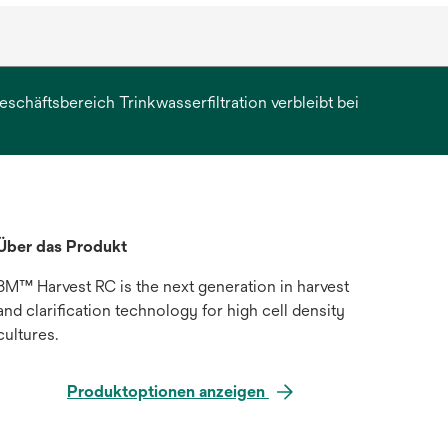
chäftsbereich Trinkwasserfiltration verbleibt bei
erkarte
et
Über das Produkt
3M™ Harvest RC is the next generation in harvest
and clarification technology for high cell density
cultures.
Produktoptionen anzeigen