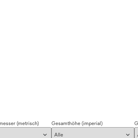
esser (metrisch)
Gesamthöhe (imperial)
G