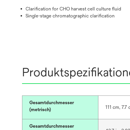
Clarification for CHO harvest cell culture fluid
Single-stage chromatographic clarification
Produktspezifikatio
Gesamtdurchmesser
111 cm, 7.7
(metrisch)
Gesamtdurchmesser