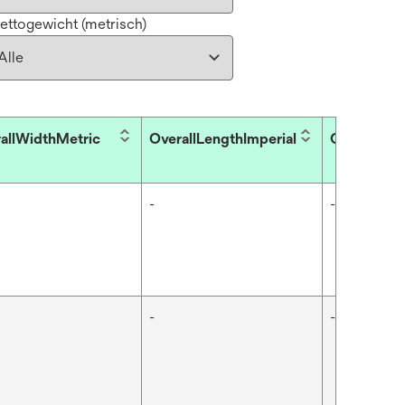
ettogewicht (metrisch)
allWidthMetric
OverallLengthImperial
OverallLen
-
-
-
-