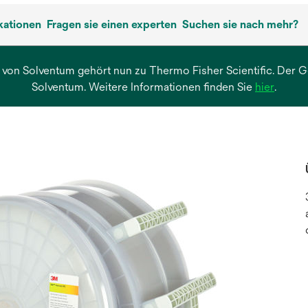
kationen
Fragen sie einen experten
Suchen sie nach mehr?
 von Solventum gehört nun zu Thermo Fisher Scientific. Der Ges
wird
Solventum. Weitere Informationen finden Sie
hier
.
in
einer
neuen
Regist
geöffn