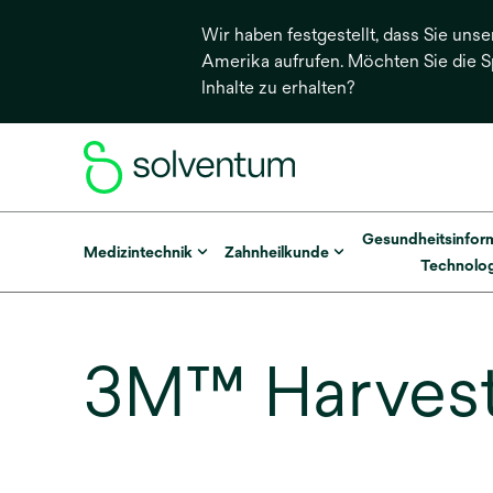
Wir haben festgestellt, dass Sie unse
Amerika aufrufen. Möchten Sie die 
Inhalte zu erhalten?
Gesundheitsinfor
Medizintechnik
Zahnheilkunde
Technolog
3M™ Harves