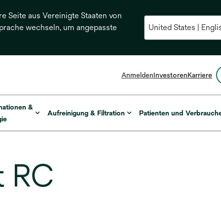
re Seite aus Vereinigte Staaten von
Sprache wechseln, um angepasste
Anmelden
Investoren
Karriere
mationen &
Aufreinigung & Filtration
Patienten und Verbrauch
ie
t RC