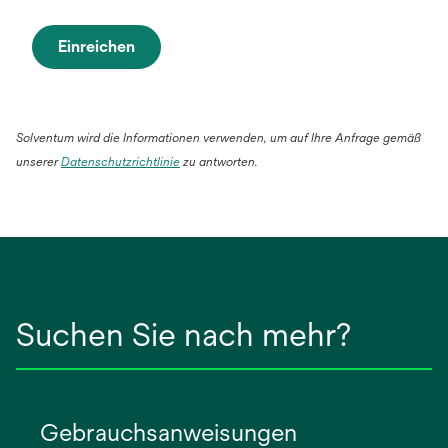
Einreichen
Solventum wird die Informationen verwenden, um auf Ihre Anfrage gemäß
wird
unserer
Datenschutzrichtlinie
zu antworten.
in
einer
neuen
Registerkarte
geöffnet
Suchen Sie nach mehr?
Gebrauchsanweisungen