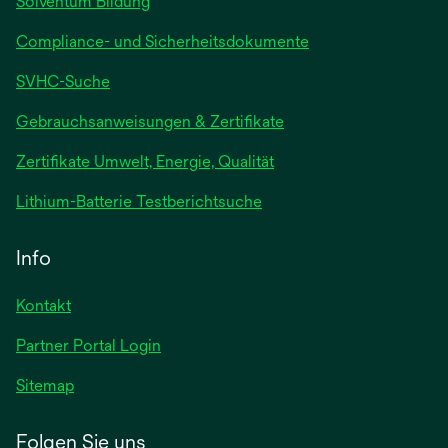
Solventum Bildung
Compliance- und Sicherheitsdokumente
SVHC-Suche
wird
Gebrauchsanweisungen & Zertifikate
in
Zertifikate Umwelt, Energie, Qualität
einer
neuen
wird
Lithium-Batterie Testberichtsuche
Registerkarte
in
geöffnet
einer
Info
neuen
Registerkarte
Kontakt
geöffnet
Partner Portal Login
Sitemap
Folgen Sie uns