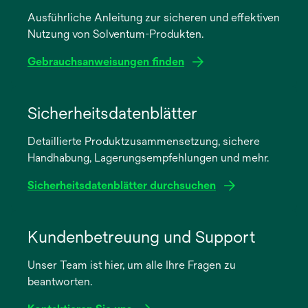
Ausführliche Anleitung zur sicheren und effektiven
Nutzung von Solventum-Produkten.
Gebrauchsanweisungen finden
wird
in
Sicherheitsdatenblätter
einer
Detaillierte Produktzusammensetzung, sichere
neuen
Handhabung, Lagerungsempfehlungen und mehr.
Registerkarte
geöffnet
Sicherheitsdatenblätter durchsuchen
wird
in
Kundenbetreuung und Support
einer
Unser Team ist hier, um alle Ihre Fragen zu
neuen
beantworten.
Registerkarte
geöffnet