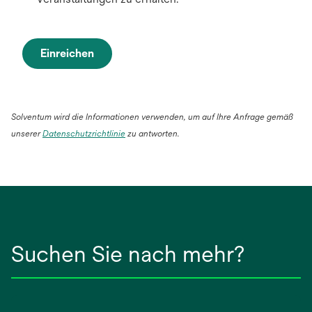
Einreichen
Solventum wird die Informationen verwenden, um auf Ihre Anfrage gemäß
wird
unserer
Datenschutzrichtlinie
zu antworten.
in
einer
neuen
Registerkarte
geöffnet
Suchen Sie nach mehr?