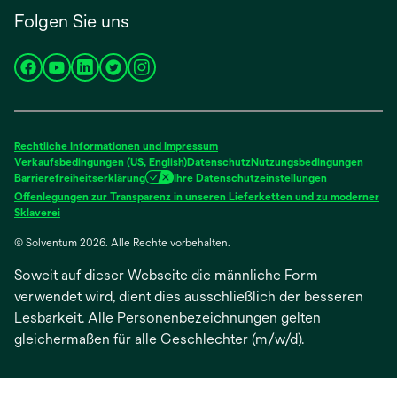
Folgen Sie uns
wird
wird
wird
wird
wird
in
in
in
in
in
einer
einer
einer
einer
einer
neuen
neuen
neuen
neuen
neuen
Rechtliche Informationen und Impressum
Registerkarte
Registerkarte
Registerkarte
Registerkarte
Registerkarte
Verkaufsbedingungen (US, English)
Datenschutz
Nutzungsbedingungen
Barrierefreiheitserklärung
Ihre Datenschutzeinstellungen
geöffnet
geöffnet
geöffnet
geöffnet
geöffnet
Offenlegungen zur Transparenz in unseren Lieferketten und zu moderner
wird
Sklaverei
in
© Solventum 2026. Alle Rechte vorbehalten.
einer
neuen
Soweit auf dieser Webseite die männliche Form
Registerkarte
geöffnet
verwendet wird, dient dies ausschließlich der besseren
Lesbarkeit. Alle Personenbezeichnungen gelten
gleichermaßen für alle Geschlechter (m/w/d).