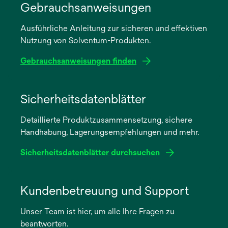
Gebrauchsanweisungen
Ausführliche Anleitung zur sicheren und effektiven
Nutzung von Solventum-Produkten.
Gebrauchsanweisungen finden
wird
in
Sicherheitsdatenblätter
einer
Detaillierte Produktzusammensetzung, sichere
neuen
Handhabung, Lagerungsempfehlungen und mehr.
Registerkarte
geöffnet
Sicherheitsdatenblätter durchsuchen
wird
in
Kundenbetreuung und Support
einer
Unser Team ist hier, um alle Ihre Fragen zu
neuen
beantworten.
Registerkarte