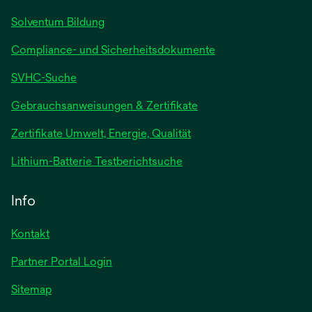
Solventum Bildung
Compliance- und Sicherheitsdokumente
SVHC-Suche
wird
Gebrauchsanweisungen & Zertifikate
in
Zertifikate Umwelt, Energie, Qualität
einer
neuen
wird
Lithium-Batterie Testberichtsuche
Registerkarte
in
geöffnet
einer
Info
neuen
Registerkarte
Kontakt
geöffnet
Partner Portal Login
Sitemap