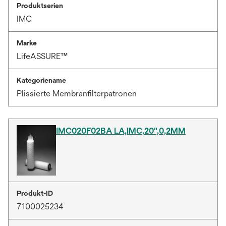
Produktserien
IMC
Marke
LifeASSURE™
Kategoriename
Plissierte Membranfilterpatronen
IMC020F02BA LA,IMC,20",0,2ΜM
Produkt-ID
7100025234