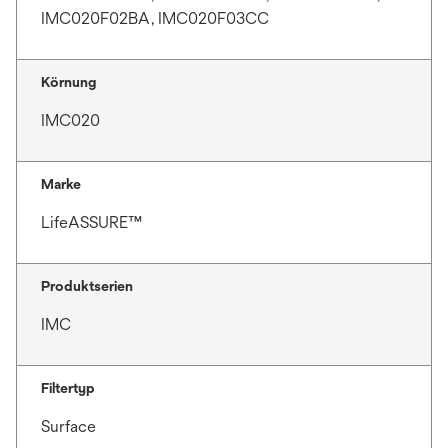
IMC020F02BA, IMC020F03CC
Körnung
IMC020
Marke
LifeASSURE™
Produktserien
IMC
Filtertyp
Surface