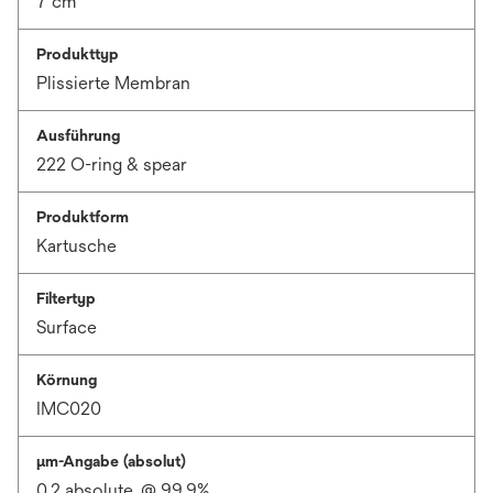
7 cm
Produkttyp
Plissierte Membran
Ausführung
222 O-ring & spear
Produktform
Kartusche
Filtertyp
Surface
Körnung
IMC020
μm-Angabe (absolut)
0.2 absolute, @ 99.9%