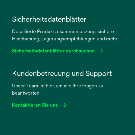
wird
in
Sicherheitsdatenblätter
einer
Detaillierte Produktzusammensetzung, sichere
neuen
Handhabung, Lagerungsempfehlungen und mehr.
Registerkarte
geöffnet
Sicherheitsdatenblätter durchsuchen
wird
in
Kundenbetreuung und Support
einer
Unser Team ist hier, um alle Ihre Fragen zu
neuen
beantworten.
Registerkarte
geöffnet
Kontaktieren Sie uns