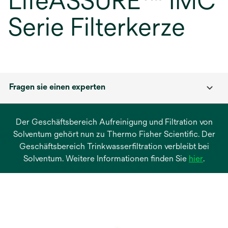
LifeASSURE™ IMC
Serie Filterkerze
Fragen sie einen experten
Der Geschäftsbereich Aufreinigung und Filtration von
Solventum gehört nun zu Thermo Fisher Scientific. Der
Geschäftsbereich Trinkwasserfiltration verbleibt bei
wird
Solventum. Weitere Informationen finden Sie
hier
.
in
einer
neuen
Regist
geöffn