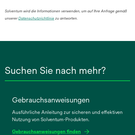
Solventum wird die Informationen verwenden, um auf Ihre Anfrage gemäß
wird
unserer
Datenschutzrichtlinie
zu antworten.
in
einer
neuen
Registerkarte
geöffnet
Suchen Sie nach mehr?
Gebrauchsanweisungen
Ausführliche Anleitung zur sicheren und effektiven
Nutzung von Solventum-Produkten.
Gebrauchsanweisungen finden