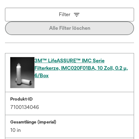
Filter
Alle Filter löschen
3M™ LifeASSURE™ IMC Serie
Filterkerze, IMC020F01BA, 10 Zoll, 0.2 μ,
6/Box
Produkt-ID
7100134046
Gesamtlänge (imperial)
10 in