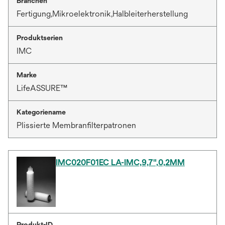
Branchen
Fertigung,Mikroelektronik,Halbleiterherstellung
Produktserien
IMC
Marke
LifeASSURE™
Kategoriename
Plissierte Membranfilterpatronen
IMC020F01EC LA-IMC,9,7",0,2ΜM
Produkt-ID