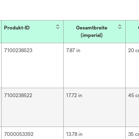
Produkt-ID
Gesamtbreite
(imperial)
7100238523
7.87 in
20 
7100238522
17.72 in
45 
7000053392
13.78 in
35 