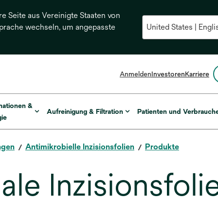
re Seite aus Vereinigte Staaten von
Sprache wechseln, um angepasste
Anmelden
Investoren
Karriere
mationen &
Aufreinigung & Filtration
Patienten und Verbrauch
ie
ngen
Antimikrobielle Inzisionsfolien
Produkte
le Inzisionsfoli