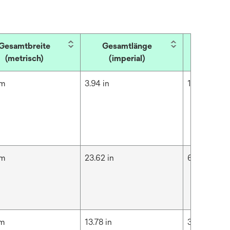
Gesamtbreite
Gesamtlänge
Gesam
(metrisch)
(imperial)
(metr
cm
3.94 in
10 cm
cm
23.62 in
60 cm
cm
13.78 in
35 cm