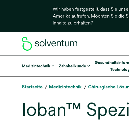
Wir haben festgestellt, dass Sie unse
Amerika aufrufen. Möchten Sie die 
Inhalte zu erhalten?
Gesundheitsinfor
Medizintechnik
Zahnheilkunde
Technolog
Startseite
Medizintechnik
Chirurgische Lösu
Ioban™ Spezia