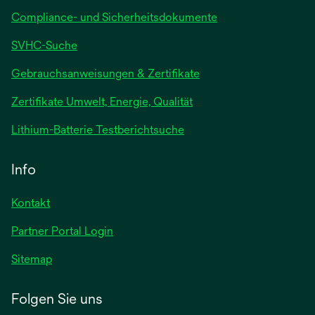
Compliance- und Sicherheitsdokumente
SVHC-Suche
wird
Gebrauchsanweisungen & Zertifikate
in
Zertifikate Umwelt, Energie, Qualität
einer
neuen
wird
Lithium-Batterie Testberichtsuche
Registerkarte
in
geöffnet
einer
Info
neuen
Registerkarte
Kontakt
geöffnet
Partner Portal Login
Sitemap
Folgen Sie uns