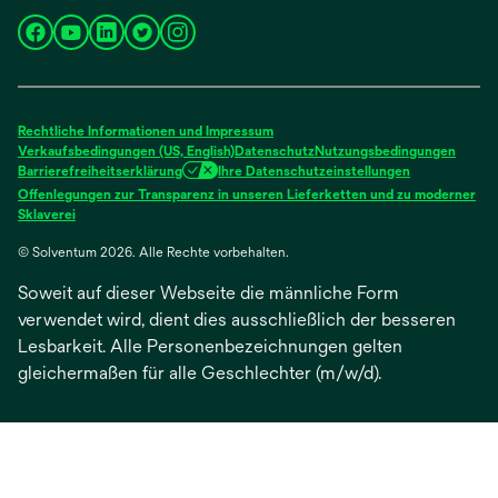
wird
wird
wird
wird
wird
in
in
in
in
in
einer
einer
einer
einer
einer
neuen
neuen
neuen
neuen
neuen
Rechtliche Informationen und Impressum
Registerkarte
Registerkarte
Registerkarte
Registerkarte
Registerkarte
Verkaufsbedingungen (US, English)
Datenschutz
Nutzungsbedingungen
Barrierefreiheitserklärung
Ihre Datenschutzeinstellungen
geöffnet
geöffnet
geöffnet
geöffnet
geöffnet
Offenlegungen zur Transparenz in unseren Lieferketten und zu moderner
wird
Sklaverei
in
© Solventum 2026. Alle Rechte vorbehalten.
einer
neuen
Soweit auf dieser Webseite die männliche Form
Registerkarte
geöffnet
verwendet wird, dient dies ausschließlich der besseren
Lesbarkeit. Alle Personenbezeichnungen gelten
gleichermaßen für alle Geschlechter (m/w/d).