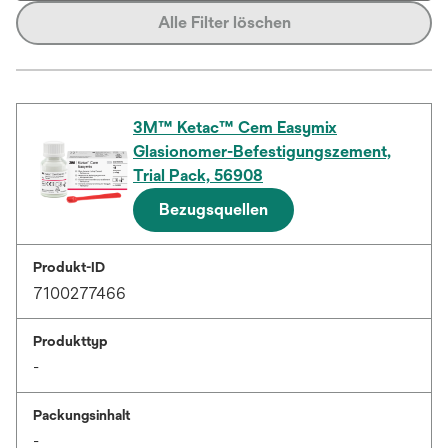
Alle Filter löschen
3M™ Ketac™ Cem Easymix
Glasionomer-Befestigungszement,
Trial Pack, 56908
Bezugsquellen
Produkt-ID
7100277466
Produkttyp
-
Packungsinhalt
-