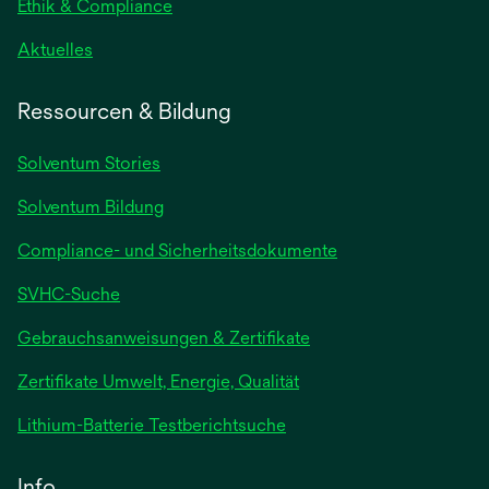
Ethik & Compliance
Aktuelles
Ressourcen & Bildung
Solventum Stories
Solventum Bildung
Compliance- und Sicherheitsdokumente
SVHC-Suche
wird
Gebrauchsanweisungen & Zertifikate
in
Zertifikate Umwelt, Energie, Qualität
einer
neuen
wird
Lithium-Batterie Testberichtsuche
Registerkarte
in
geöffnet
einer
Info