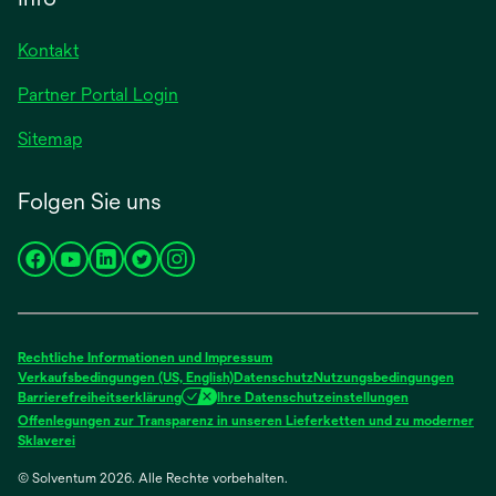
neuen
Registerkarte
Kontakt
geöffnet
Partner Portal Login
Sitemap
Folgen Sie uns
wird
wird
wird
wird
wird
in
in
in
in
in
einer
einer
einer
einer
einer
neuen
neuen
neuen
neuen
neuen
Rechtliche Informationen und Impressum
Registerkarte
Registerkarte
Registerkarte
Registerkarte
Registerkarte
Verkaufsbedingungen (US, English)
Datenschutz
Nutzungsbedingungen
Barrierefreiheitserklärung
Ihre Datenschutzeinstellungen
geöffnet
geöffnet
geöffnet
geöffnet
geöffnet
Offenlegungen zur Transparenz in unseren Lieferketten und zu moderner
wird
Sklaverei
in
© Solventum 2026. Alle Rechte vorbehalten.
einer