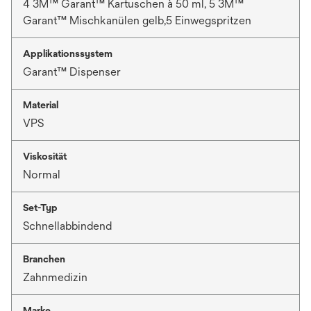
4 3M™ Garant™ Kartuschen à 50 ml, 5 3M™
Garant™ Mischkanülen gelb,5 Einwegspritzen
Applikationssystem
Garant™ Dispenser
Material
VPS
Viskosität
Normal
Set-Typ
Schnellabbindend
Branchen
Zahnmedizin
Marke