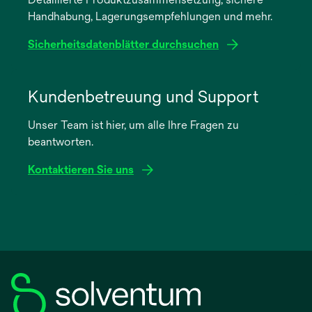
neuen
Handhabung, Lagerungsempfehlungen und mehr.
Registerkarte
geöffnet
Sicherheitsdatenblätter durchsuchen
wird
in
Kundenbetreuung und Support
einer
Unser Team ist hier, um alle Ihre Fragen zu
neuen
beantworten.
Registerkarte
geöffnet
Kontaktieren Sie uns