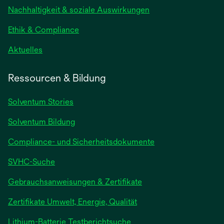
Nachhaltigkeit & soziale Auswirkungen
Ethik & Compliance
Aktuelles
Ressourcen & Bildung
Solventum Stories
Solventum Bildung
Compliance- und Sicherheitsdokumente
SVHC-Suche
wird
Gebrauchsanweisungen & Zertifikate
in
Zertifikate Umwelt, Energie, Qualität
einer
neuen
wird
Lithium-Batterie Testberichtsuche