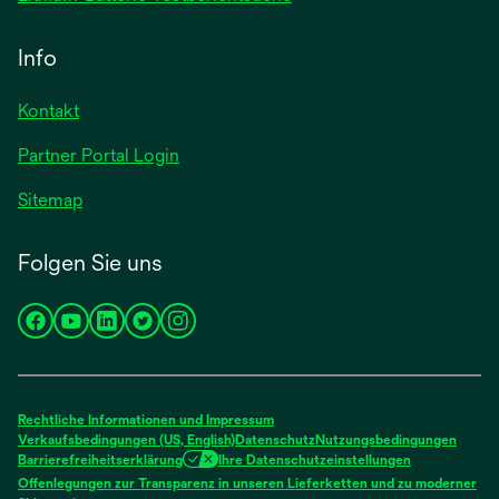
Registerkarte
in
geöffnet
einer
Info
neuen
Registerkarte
Kontakt
geöffnet
Partner Portal Login
Sitemap
Folgen Sie uns
wird
wird
wird
wird
wird
in
in
in
in
in
einer
einer
einer
einer
einer
neuen
neuen
neuen
neuen
neuen
Rechtliche Informationen und Impressum
Registerkarte
Registerkarte
Registerkarte
Registerkarte
Registerkarte
Verkaufsbedingungen (US, English)
Datenschutz
Nutzungsbedingungen
Barrierefreiheitserklärung
Ihre Datenschutzeinstellungen
geöffnet
geöffnet
geöffnet
geöffnet
geöffnet
Offenlegungen zur Transparenz in unseren Lieferketten und zu moderner