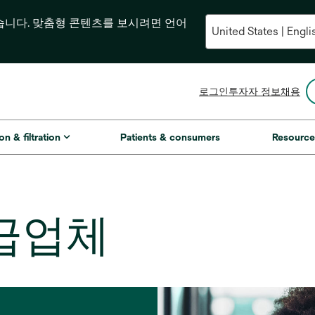
습니다. 맞춤형 콘텐츠를 보시려면 언어
새
로그인
투자자 정보
채용
탭
에
서
on & filtration
Patients & consumers
Resource
열
림
급업체