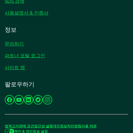
SDS 검색
사용설명서 & 인증서
정보
문의하기
파트너 포털 로그인
사이트 맵
팔로우하기
새
새
새
새
새
탭
탭
탭
탭
탭
에
에
에
에
에
서
서
서
서
서
법적고지
판매 조건
접근성
설명
개인정보처리방침
이용 약관
열
열
열
열
열
쿠키 & 개인정보 설정