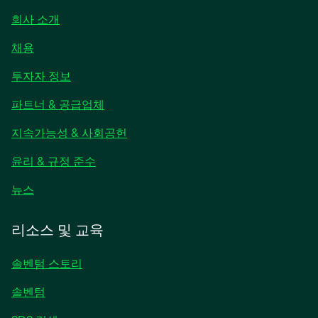
회사 소개
채용
새
투자자 정보
탭
파트너 & 공급업체
에
서
지속가능성 & 사회공헌
열
림
윤리 & 규정 준수
새
뉴스
탭
에
리소스 및 교육
서
열
솔벤텀 스토리
림
솔벤텀