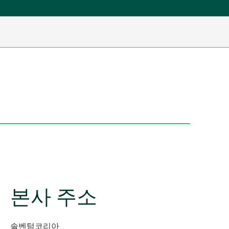
본사 주소
솔벤텀코리아