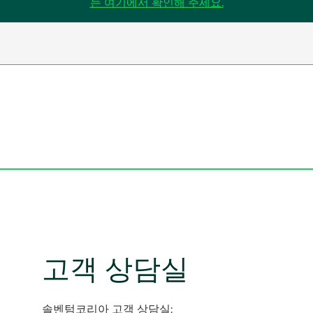
새
는 여기에서 확인해 주세요.
탭
에
서
열
림
고객 상담실
솔벤텀코리아 고객 상담실: