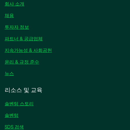
회사 소개
채용
새
투자자 정보
탭
파트너 & 공급업체
에
서
지속가능성 & 사회공헌
열
림
윤리 & 규정 준수
새
뉴스
탭
에
리소스 및 교육
서
열
솔벤텀 스토리
림
솔벤텀
SDS 검색