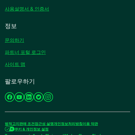
사용설명서 & 인증서
정보
문의하기
파트너 포털 로그인
사이트 맵
팔로우하기
새
새
새
새
새
탭
탭
탭
탭
탭
에
에
에
에
에
서
서
서
서
서
법적고지
판매 조건
접근성
설명
개인정보처리방침
이용 약관
열
열
열
열
열
쿠키 & 개인정보 설정