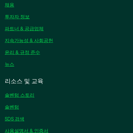
채용
새
투자자 정보
탭
파트너 & 공급업체
에
서
지속가능성 & 사회공헌
열
림
윤리 & 규정 준수
새
뉴스
탭
에
리소스 및 교육
서
열
솔벤텀 스토리
림
솔벤텀
SDS 검색
사용설명서 & 인증서