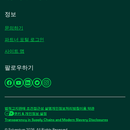
정보
문의하기
파트너 포털 로그인
사이트 맵
팔로우하기
새
새
새
새
새
탭
탭
탭
탭
탭
에
에
에
에
에
서
서
서
서
서
법적고지
판매 조건
접근성
설명
개인정보처리방침
이용 약관
열
열
열
열
열
쿠키 & 개인정보 설정
림
림
림
림
림
Transparency in Supply Chains and Modern Slavery Disclosures
© Solventum 2026. All Rights Reserved.